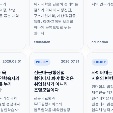
아니라
위기대학을 단순히 정리하는
지역 연구거점
과정, 학생
절차가 아니라 재정진단,
를 묶는 대학
구조개선계획, 자산·적립금
특례, 학생·교직원 보호를
하나의 운영모델로 묶는
일이다.
education
education
2026.08.01
2026.07.31
POLICY
POLICY
교육
전문대–공항산업
사이버대는 
성인학습자의
협약에서 봐야 할 것은
지원의 빈칸
를 누가
취업행사가 아니라
원대협의 법
가
운영모델이다
재추진을 계
육 거점대학
전문대교협과
원격대학을 
설팅 관점에서
KAC공항서비스의
관점에서 읽는
 성인학습자·
업무협약을 대학컨설팅
협의체 법적 