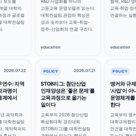
사 보도를
R&D 사업화를 하나의
협력, R&D 
계열 대학의
고등교육 운영모델로 읽는다.
교육·취업·정
과정과 글로컬
대학컨설팅 관점의 핵심은
연결하는 실행
을 대학컨설팅
성과 숫자보다 교육-취업-
.
정주-산업화의 연결 구조다.
education
education
2026.07.22
2026.07.21
POLICY
POLICY
연수: 지역
STOB리그: 첨단산업
앵커와 규제
학과명이
인재양성은 ‘좋은 문제’를
‘사업’이 아
체계에서
교육과정으로 옮기는
운영체계를
일이다
한다
6년 계약학과
교육부의 2026 첨단산업
교육부의 앵커
를 대학컨설팅
특성화대학 경진대회
대학규제합리
다. 계약학과의
(STOB리그)를 대학컨설팅
안건을 대학
건 홍보가
관점에서 읽는다. 핵심은
읽는다. 핵심