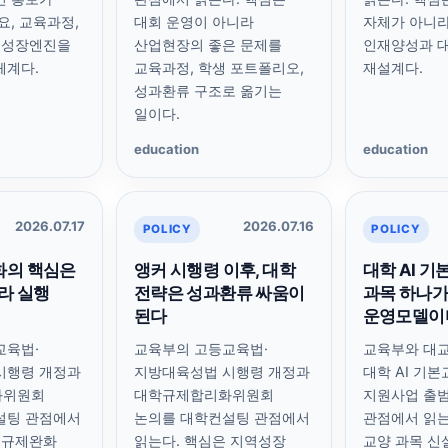
요, 교육과정,
대회 운영이 아니라
자체가 아니
 성장엔진을
산업현장의 좋은 문제를
인재양성과 
체계다.
교육과정, 학생 포트폴리오,
재설계다.
성과환류 구조로 옮기는
일이다.
education
education
2026.07.17
2026.07.16
POLICY
POLICY
화의 핵심은
앵커 시행령 이후, 대학
대학 AI 
니라 실행
전략은 성과환류 싸움이
과목 하나가
된다
운영모델이
교육법·
교육부의 고등교육법·
교육부와 대교
시행령 개정과
지방대육성법 시행령 개정과
대학 AI 기
화위원회
대학규제합리화위원회
지원사업 출
설팅 관점에서
논의를 대학컨설팅 관점에서
관점에서 읽는다
 규제완화
읽는다. 핵심은 지역성장
교양 과목 신