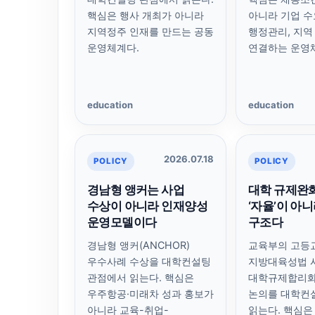
핵심은 행사 개최가 아니라
아니라 기업 수
지역정주 인재를 만드는 공동
행정관리, 지역
운영체계다.
연결하는 운영
education
education
2026.07.18
POLICY
POLICY
경남형 앵커는 사업
대학 규제완
수상이 아니라 인재양성
‘자율’이 아
운영모델이다
구조다
경남형 앵커(ANCHOR)
교육부의 고등
우수사례 수상을 대학컨설팅
지방대육성법 
관점에서 읽는다. 핵심은
대학규제합리
우주항공·미래차 성과 홍보가
논의를 대학컨
아니라 교육-취업-
읽는다. 핵심은