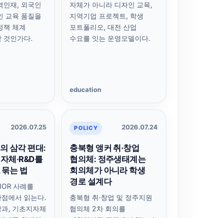
역인재, 외국인
자체가 아니라 디자인 교육,
인 교육 품질을
지역기업 프로젝트, 학생
정책 체계
포트폴리오, 대전 산업
 것인가다.
수요를 잇는 운영모델이다.
education
2026.07.25
2026.07.24
POLICY
의 삼각 편대:
충북형 앵커 취·창업
자체·R&D를
협의체: 정주생태계는
 묶는 법
회의체가 아니라 학생
경로 설계다
HOR 사례를
점에서 읽는다.
충북형 취·창업 및 정주지원
과, 기초지자체
협의체 2차 회의를