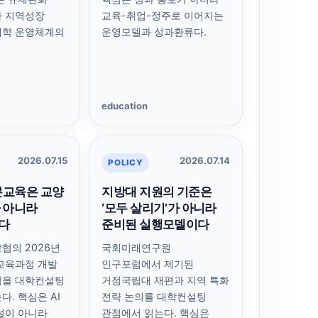
라 지역성장
교육-취업-정주로 이어지는
대학 운영체계의
운영모델과 성과환류다.
education
2026.07.15
2026.07.14
POLICY
기본교육은 교양
지방대 지원의 기준은
 아니라
‘모두 살리기’가 아니라
다
준비된 실행모델이다
협의 2026년
국회미래연구원
본교육과정 개발
인구포럼에서 제기된
범을 대학컨설팅
거점국립대 재편과 지역 특화
. 핵심은 AI
전략 논의를 대학컨설팅
설이 아니라
관점에서 읽는다. 핵심은