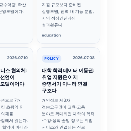
 교수역량, 확산
지원 규모보다 준비된
운영모델이다.
실행모델, 권역 내 기능 분업,
지역 성장엔진과의
성과환류다.
education
2026.07.10
2026.07.08
POLICY
웰니스 협의체:
대학 학적 데이터 이동권:
 선언이
취업 지원은 이제
영모델이어야
증명서가 아니라 연결
구조다
관으로 7개
개인정보 제3자
킨 초광역 K-
전송요구권이 교육·고용
협의체를
분야로 확대되면 대학의 학적
점에서 읽는다.
·수강·성적·졸업 정보는 취업
 협약이 아니라
서비스와 연결되는 진로