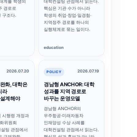
생태계를 학생의
대학컨설팅 관점에서 읽는다.
주 경로로
핵심은 기관 수가 아니라
 구조다.
학생의 취업·창업·일경험·
지역정주 경로를 하나의
실행체계로 묶는 일이다.
education
2026.07.20
2026.07.19
POLICY
완화, 대학은
경남형 ANCHOR: 대학
니라
성과를 지역 경로로
 설계해야
바꾸는 운영모델
경남형 ANCHOR의
 시행령 개정과
우주항공·미래자동차
화위원회
인재양성 수상 사례를
컨설팅 관점에서
대학컨설팅 관점에서 읽는다.
은 규제완화
핵심은 성과 홍보가 아니라