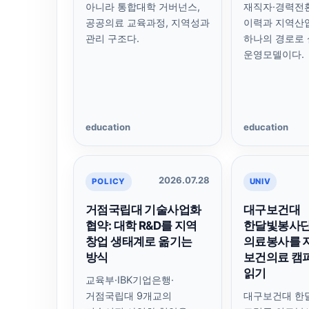
아니라 통합대학 거버넌스,
재직자·경력전
공공의료 교육과정, 지역성과
이력과 지역산
관리 구조다.
하나의 경로로
운영모델이다.
education
education
2026.07.28
POLICY
UNIV
거점국립대 기술사업화
대구보건대
협약: 대학 R&D를 지역
한달빛봉사단
창업 생태계로 옮기는
의료봉사를 
방식
보건의료 캠
읽기
교육부·IBK기업은행·
거점국립대 9개교의
대구보건대 한