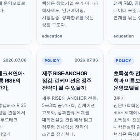
제 운영모델로
핵심은 창업기업 수가 아니라
정책 R&D, 
다.
학사제도, 인큐베이팅,
데이터 표준,
시장검증, 성과환류를 잇는
연계를 묶는 
성장 구조다.
education
education
2026.07.06
2026.07.06
POLICY
POLICY
크·K연어·
제주 RISE·ANCHOR
초특성화 전
 RISE의
점검: 런케이션은 정주
학과 이름
가,
전략이 될 수 있을까
운영모델을 
제주 RISE의 ANCHOR 전환,
3주기
캠퍼스 RISE
5극3특 공유대학, 런케이션
전문대학혁신
설팅 관점에서
고도화, 성과환류 체계를
RISE 체제에
·푸드테크
대학컨설팅 관점에서 읽고
초특성화 전
·
정주형 인재양성 전략의
대학컨설팅 관
어떻게
조건을 정리한다.
핵심은 특성화