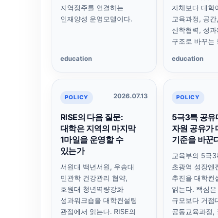
지역정주를 연결하는
자체보다 대학
인재양성 운영모델이다.
교육과정, 공간,
산학협력, 성과
구조로 바꾸는 
education
education
2026.07.13
POLICY
POLICY
RISE의 다음 질문:
5극3특 공유
대학은 지역의 마지막
자원 공유가
1마일을 운영할 수
기준을 바꾼
있는가
교육부의 5극
서원대 백년서원, 우송대
초광역 성장엔
민관학 건강관리 협약,
추진을 대학컨
호원대 청년역량강화
읽는다. 핵심은
성과워크숍을 대학컨설팅
규모보다 거점대
관점에서 읽는다. RISE의
공동교육과정, 