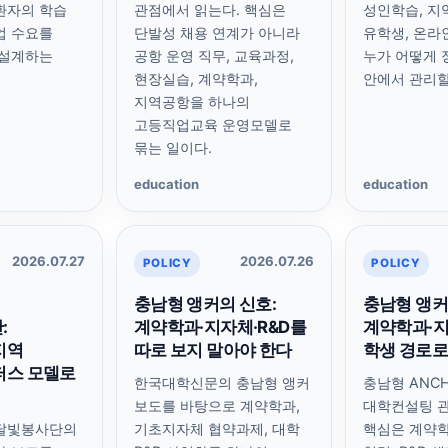
환자의 학습
관점에서 읽는다. 핵심은
성인학습, 지
업 수요를
단발성 채용 연계가 아니라
유학생, 온라
 설계하는
공항 운영 직무, 교육과정,
누가 어떻게 
현장실습, 계약학과,
안에서 관리할
지역공항을 하나의
고등직업교육 운영모델로
묶는 일이다.
education
education
2026.07.27
2026.07.26
POLICY
POLICY
충남형 앵커의 신호:
충남형 앵커
:
계약학과·지자체·R&D를
계약학과·지
지역
따로 보지 말아야 한다
학생 경로로
퍼스 모델로
한국대학신문의 충남형 앵커
충남형 ANC
보도를 바탕으로 계약학과,
대학컨설팅 관
달빛봉사단의
기초지자체 협약과제, 대학
핵심은 계약학