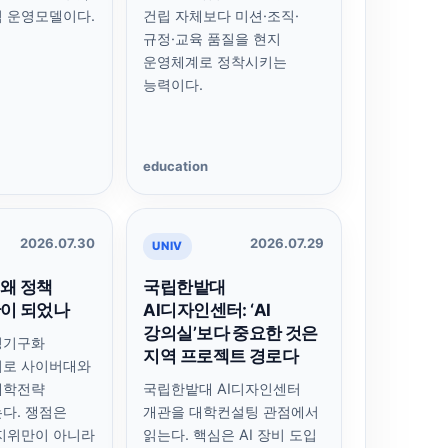
 운영모델이다.
건립 자체보다 미션·조직·
규정·교육 품질을 현지
운영체계로 정착시키는
능력이다.
education
2026.07.30
2026.07.29
UNIV
왜 정책
국립한밭대
이 되었나
AI디자인센터: ‘AI
강의실’보다 중요한 것은
정기구화
지역 프로젝트 경로다
기로 사이버대와
대학전략
국립한밭대 AI디자인센터
다. 쟁점은
개관을 대학컨설팅 관점에서
지위만이 아니라
읽는다. 핵심은 AI 장비 도입