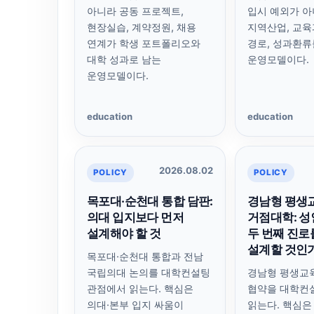
아니라 공동 프로젝트,
입시 예외가 
현장실습, 계약정원, 채용
지역산업, 교육
연계가 학생 포트폴리오와
경로, 성과환류
대학 성과로 남는
운영모델이다.
운영모델이다.
education
education
2026.08.02
POLICY
POLICY
목포대·순천대 통합 담판:
경남형 평생
의대 입지보다 먼저
거점대학: 
설계해야 할 것
두 번째 진로
설계할 것인
목포대·순천대 통합과 전남
국립의대 논의를 대학컨설팅
경남형 평생교
관점에서 읽는다. 핵심은
협약을 대학컨
의대·본부 입지 싸움이
읽는다. 핵심은