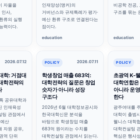
이 자율을
인재양성(앵커)의
비공학 전공,
 인사,
거버넌스와 규제특례가 평가·
구조를 묶는 
환류의 실행
예산 환류 구조로 연결된다는
능력이다.
점이다.
education
education
2026.07.12
2026.07.11
POLICY
POLICY
대학: 거점대
학생창업 매출 683억:
초광역 K-
 대학전략의
대학전략의 질문은 창업
대학연합은
다
숫자가 아니라 성장
아니라 운
구조다
한다
3특 공유대학과
진 인재육성
2026년 6월 대학정보공시와
광주여대를 주
설팅 관점에서
한국대학신문 분석을
대학이 출범시
 예산
바탕으로 학생창업 매출
웰니스 대학
 자원 공유,
683억 원이라는 수치를
대학컨설팅 관
권역 단위
대학컨설팅 관점에서 읽는다.
핵심은 행사성