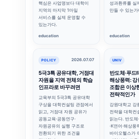
핵심은 사업명보다 대학이
성과환류를 실
지역의 마지막 1마일
만들 수 있는가
서비스를 실제 운영할 수
있는가다.
education
education
2026.07.07
POLICY
UNIV
5극3특 공유대학, 거점대
반도체·푸드테
자원을 지역 전체의 학습
해상풍력: 강릉
인프라로 바꾸려면
조합은 이상한
전략적인가
교육부의 5극3특 공유대학
구상을 대학컨설팅 관점에서
강원대학교 강릉
읽고, 거점대 자원 공유가
전략을 대학컨
공동교육·공동연구·
읽는다. 반도체
자원공유의 실행 구조로
·K연어·해상풍력
전환되기 위한 조건을
바이오헬스가 