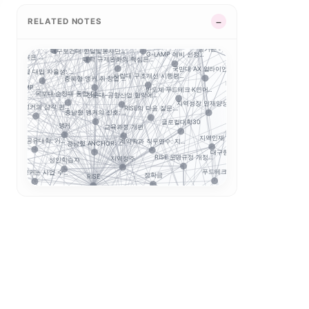
전략분야
RISE 운영체계 개정...
국립한밭대 Biz Mi...
초특성화 전문대학 전략...
학생 이동성
공동 R&D
RELATED NOTES
 시행령 이후, 대...
평생직업교육
학생창업 매출 683억...
H...
지역산업 연계
강원권 7개 전문대 A...
LLM 튜터는 답을 주
거점국립대 기술사업화 ...
앵커는 대학 사업이 아...
대구보건대 한달빛봉사단...
G-LAMP 예비 선정...
I 기본교육은 ...
대학 규제완화의 핵심은...
정주형 인재양성
국민대 AX 얼라이언스...
...
지역별 대입 자율성: ...
사립대 구조개선 시행령...
수능 최저
충북형 앵커 취·창업 ...
K-MEDI
반도체·푸드테크·K연어...
G-LAMP ...
전문대–공항산업 협약에...
목포대·순천대 통합 담...
K-Move
지역성장 인재양성체계
RISE의 다음 질문:...
충남형 앵커의 삼각 편...
충남형 앵커의 신호: ...
보건계열
글로컬대학30
역 협력
교육과정 개편
앵커
해외취업
.
지역인재
계약학과 직무연수: 지...
5극3특 공유대학: 거...
경남형 ANCHOR: ...
대구한의대 이슈 정리:...
RISE 운영규정 개정...
포트폴리오
지역정주
성인학습자
푸드테크
경남형 앵커는 사업 수...
장학금
RISE
전문대 위기는 지방만의...
이슈 정리:...
RISE 성과평가체계
성과평가
지역혁신
평생교육
지방 전문대의 생존전략...
전문대 혁신지원사업 성...
산업 경로형 교육과정
적
연계투자
글로컬대학 성과평가 정...
GAIA
지역특화형 비자
정주형 유학 전략: 해...
경기도 RISE
글로컬대학30에서 전문...
X 산업축
Study Korea ...
중점성과지표 지수화
현장실습
전문대학혁신지원사업
지역혁신 산학연 네트워...
해외인재
육과정 포트폴리오
대학 통합
력 허브
직무 한국어
캠퍼스 특성화
산업-대학 매칭
 5대 권역
고등직업교육