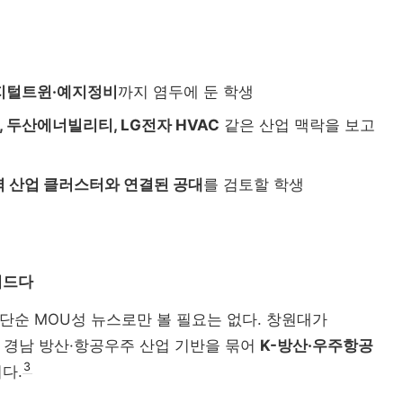
디지털트윈·예지정비
까지 염두에 둔 학생
 두산에너빌리티, LG전자 HVAC
같은 산업 맥락을 보고
역 산업 클러스터와 연결된 공대
를 검토할 학생
워드다
순 MOU성 뉴스로만 볼 필요는 없다. 창원대가
 경남 방산·항공우주 산업 기반을 묶어
K-방산·우주항공
3
다.