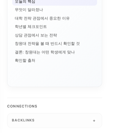
오늘의 핵심
무엇이 달라졌나
대학 전략 관점에서 중요한 이유
학년별 체크포인트
상담 관점에서 보는 전략
창원대 전략을 볼 때 반드시 확인할 것
결론: 창원대는 어떤 학생에게 맞나
확인할 출처
학생성공
LINC 3.0
디지털 배지
디지털 트윈 실습
사업 포트폴리오
AI+X
데이터 기반 대학경영
순천제일대학교 이슈 정...
데이터 표준화
데이터 거버넌스
AI 품질관리
국립창원대 IPMS: ...
AI 마이크로디그리와 ...
보디아 교육...
마이크로디그리
전공자율선
성과관리
CONNECTIONS
STOB리그: 첨단산업...
대학 학적 데이터 이동...
운영모델
5극3특 공유대학, 거...
기업 과제 기반 프로젝...
모듈형 교육과정
-웰니스 협의...
학생 포트폴리오
국립금오공대 초광역 A...
통합모집
BACKLINKS
한국기술교육대 채용연계...
경남형 평생교육 거점대...
경북형 로봇 특성화대학
국립한밭대 AI디자인센...
앵커와 규제완화, 대학...
K-뷰티
는 왜 정책 지...
성과환류
산학협력