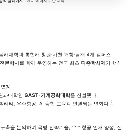
공식 홈페이지
게시 이미지 기반 제작.
자율혁신계획
지역RISE위원회
앵커
제주 RISE·ANC
특성화 인센티브
2026 대학혁신지원사...
대학 A
지방대 지원의 기준은 
공유대학
순천향대 
실행 구조
실행지표
초광
정주율
해대학과 통합해 창원·사천·거창·남해 4개 캠퍼스
부울경 ANCHOR 협..
 전문학사를 함께 운영하는 전국 최초
다층학사제
가 핵심
실행 
RISE 성과지표 설계...
강원 RISE에서 AN...
RISE 성과지표
세한대학교 
결과지표
 연계
졸업생 경로 추
 단과대학인
GAST-기계공학대학
을 신설했다.
2
빌리티, 우주항공, AI 융합 교육과 연결되는 변화다.
G7·G
교
경기북부 성장동
축을 논의하며 국방 전략기술, 우주항공 인재 양성, 산
경기도