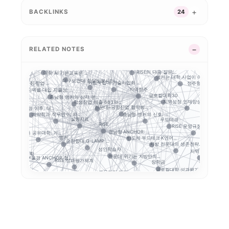
STOB리그: 첨단산업...
국민대 AX 얼라이언스...
 K-웰니스 협의...
K-MEDI
운영모델
사립대 구조개선 시행령...
BACKLINKS
24
통합
마이크로디그리
산학협력
: ...
한국기술교육대 채용연계...
대학 학적 데이터 이동...
학생 포트폴리오
평생직업교육
학생 이동성
앵커와 규제완화, 대학...
대구한의대 이슈 정리:.
성과환류
지역산업 연계
LLM 튜
G-LAMP 예비 선정...
RELATED NOTES
사업 수...
사이버대는 왜 정책 지...
초특성화 전문대학 전략...
경남형 평생교육 거점대...
K-Move
강원권 7개 전문대 A...
목포대·순천대 통합 담...
전략분
공동 R&D
대학 규제완화의 핵심은...
.
RISE의 다음 질문:...
대학 AI 기본교육은 ...
의 기준은 ...
앵커는 대학 사업이 아...
대구보건대 한달빛봉사단...
충북형 앵커 취·창업 ...
거점국립대 기술사업화 ...
정주형 인재양성
지역정주
해
지역별 대입 자율성: ...
..
글로컬대학30
충남형 앵커의 삼각 편...
ISE·ANCH...
지역성장 인재양성체계
학생창업 매출 683억...
전문대–공항산업 협약에...
보건계열
앵커 시행령 이후, 대...
충남형 앵커의 신호: ...
계약학과 직무연수: 지...
원회
실행지표
푸드테크
RISE
초광역 협력
RISE 운영규정 개정...
경남형 ANCHOR: ...
지역인재
5극3특 공유대학: 거...
앵커
반도체·푸드테크·K연어...
순천향대 G-LAMP ...
지방 전문대의 생존전략...
혁신지원사...
산
성인학습자
지역혁신
공유대학
전문대 위기는 지방만의...
부울경 ANCHOR 협...
RISE 성과평가체계
정주형 유학 전략
장학금
글로컬대학 성과평가 정...
교육과정 개편
 성과지표 설계...
강원 RISE에서 AN...
세한대학교 이슈 정리:...
대학 통합
실행 포트폴리오
평생교육
연계투자
해외
현장실습
성과지표
성과평가
결과지표
GAIA
졸업생 경로 추적
전문대 혁신지원사업 성...
글로컬대학30에서 전문...
캠퍼스 특성화
중점성과지표 지수화
경기도 RISE
G7·GX 산업축