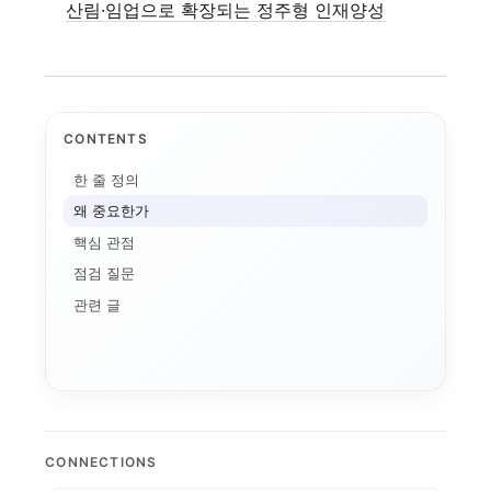
산림·임업으로 확장되는 정주형 인재양성
CONTENTS
한 줄 정의
왜 중요한가
핵심 관점
점검 질문
관련 글
AI+X
학생성공
LINC 3.0
디지털 배지
AI 품질관리
디지털 트윈 실습
데이터 거버넌스
기업 과제 기반 프로젝...
AI 마이크로디그리와 ...
국립금오공대 초광역 A...
순천제일대학교 이슈 정...
인제대의 캄보디아 교육...
데이터 표준화
K-뷰티
전
모듈형 교육과정
CONNECTIONS
성과관리
국립한밭대 Biz Mi...
국립한밭대 AI디자인센...
오
경북형 로봇 특성화대학