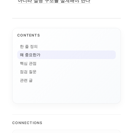
아니라 실행 구조를 설계해야 한다
CONTENTS
한 줄 정의
왜 중요한가
핵심 관점
점검 질문
관련 글
LINC 3.0
사업 포트폴리오
전공자율선택제
학생성공
캠퍼스 특성화
디지털 트윈 실습
대학 통합
통합모
AI+X
디지털 배지
성과관리
데이터 기반 대학경영
모듈형 교육과정
국립창원대 IPMS: ...
CONNECTIONS
AI 마이크로디그리와 ...
순천제일대학교 이슈 정...
스캐폴딩
글로컬대학 성과평가 정...
AI 품질관리
K-뷰티
마이크로디그리