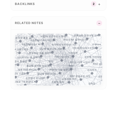
 거버넌스
국립금오공대 초광역 A...
앵커 시행령 이후, 대...
BACKLINKS
2
인제대의 캄보디아 교육...
평생직업교육
LLM 튜터는 답을 주..
대구보건대 한달빛봉사단...
경북형 로봇 특성화대학
G-LAMP 예비 선정...
대학 규제완화의 핵심은...
기업 과제 기반 프로젝...
학생 포트폴리오
성과환류
글로컬대학30
운영모델
니스 협의...
K-ME
STOB리그: 첨단산업...
RELATED NOTES
학생 이동성
산학협력
거점국립대 기술사업화 ...
지역성장 인재양성체계
충남형 앵커의 신호: ...
커와 규제완화, 대학...
전략분야
전문대–공항산업 협약에...
 개정...
대구한의대
공동 R&D
초특성화 전문대학 전략...
사립대 구조개선 시행령...
목포대·순천대 통합 담...
지역인재
국민대 AX 얼라이언스...
국립한밭대 AI디자인센...
적 데이터 이동...
...
K-Move
계약학과 직무연수: 지...
국립한밭대 Biz Mi...
반도체·푸드테크·K연어...
경남형 평생교육 거점대...
대학 AI 기본교육은 ...
푸드테크
지역정주
3특 공유대학, 거...
학생창업 매출 683억...
정주형 인재양성
가
지역산업 연계
사이버대는 왜 정책 지...
앵커는 대학 사업이 아...
앵커
충북형 앵커 취·창업 ...
RISE 성과평가체계
앵커는 사업 수...
RISE
충남형 앵커의 삼각 편...
연계투자
RISE의 다음 질문:...
제주 RISE·ANCH...
현장
지방대 지원의 기준은 ...
경남형 ANCHOR: ...
RISE 운영규정 개정...
지역혁신
 포트폴리오
순천향대 G-LAMP ...
교육과정 개편
정주형 
강원권 7개 전문대 A...
초광역 협력
장학금
5극3특 공유대학: 거...
지역별 대입 자율성: ...
지방 전문대의 생존전
전문대 혁신지원사업 성...
 구조
전문대 위기는 지방만의...
부울경 ANCHOR 협...
Stu
성인학습자
강원 RISE에서 AN...
글로컬대학30에서 전문...
RISE 성과지표 설계...
전문대학혁신지원사업
GAIA
율
졸업생 경로 추적
평생교육
세한대학교 이슈 정리:...
결과지표
중점성과지표 지수화
RISE 성과지표
지역혁신 산학연 네트워...
경기도 RISE
트폴리오