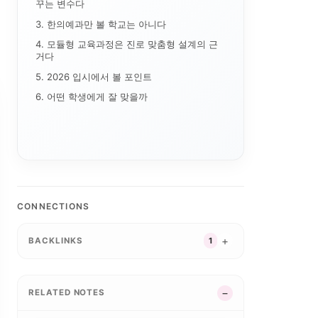
꾸는 변수다
3. 한의예과만 볼 학교는 아니다
4. 모듈형 교육과정은 진로 맞춤형 설계의 근
거다
5. 2026 입시에서 볼 포인트
AI 단과대학의 등장:...
특성화
자유전공
6. 어떤 학생에게 잘 맞을까
대학 조직개편
합인재
대학알리미
 전환
교육과정 포트폴리오
G7·GX 산업축
경기도 5대 권역
산업-대학 매칭
경기도 RISE
특성화 인센티브
경기북부 성장동력 허브
CONNECTIONS
지역혁신 산학연 네트워...
강원 RISE에서 AN...
실행 구조
자율혁
평생교육
성과평가
2026 대학혁신지원사...
중점성과지표 지수화
BACKLINKS
1
부울경 ANCHOR 협...
실행 포트폴리오
글로컬대학30에서 전문...
공유대학
지역혁신
지역RIS
 성과평가 정...
성인학습자
제주 RISE·ANCH...
연계투자
RISE 운영체계 개정...
RISE
GAIA
5극3특 공유대학: 거...
RISE의 다음 질문:...
교육과정 개편
RELATED NOTES
지역RISE
과지표
앵커
충남형 앵커의 삼각 편...
RISE 운영규정 개정...
5극3특 공유대학, 거...
경남형 앵커는 사업 수...