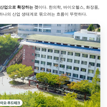
산업으로 확장하는 것
이다. 한의학, 바이오헬스, 화장품,
을 하나의 산업 생태계로 묶으려는 흐름이 뚜렷하다.
대학 
AI 융
디지털
대학 통합
AI 교육
글로컬대학
캠퍼스 특성화
결
직무역량
“수도권도 안전하지 않...