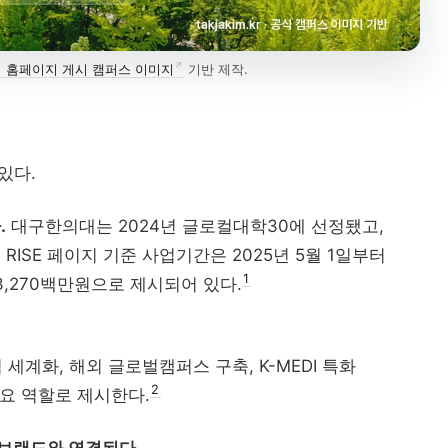
전문대학혁신지원사업
전문대 혁신지
실습교육
고등직업교육
R
현장실습
전문대 생존전략
직업교육법
 홈페이지 게시 캠퍼스 이미지
기반 제작.
졸업생 경로
해외인재
정주형 유학 전략: 해..
직무 한국어
있다.
Study Korea ...
산업 경로형 교육과
.
대구한의대는 2024년 글로컬대학30에 선정됐고,
지역특화형 비자
전
 RISE 페이지 기준 사업기간은 2025년 5월 1일부터
1
3,270백만원으로 제시되어 있다.
.
업 세계화, 해외 글로벌캠퍼스 구축, K-MEDI 특화
2
요 역할로 제시한다.
 브랜드와 연결된다.