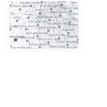
정주율
실행지표
지방대 지원의 기준은 ...
세한대학교 이슈 정리:...
충북형 앵커 취·창
원사업 성...
앵커는 대학 사업이 아...
지역별 대입 자율성: ...
지방 전문대의 생존전략...
사이버대는 왜 정책 지...
지역정주
계약학과 직무연수: 지...
ISE 성과지표 설계...
반도체·푸드테크·K연어...
푸드테크
AI 마이크로디그리와
경남형 평생교육 거점대...
지역산업 연계
장학금
대구보건대 한달빛봉사단...
RISE 성과평가체계
마
대학 규제완화의 핵심은...
 추적
거점국립대 기술사업화 ...
RISE 성과지표
전문대 위기는 지방만의...
성과환류
경남형 ANCHOR: ...
초광역 협력
앵커와 규제완화, 대학...
전문대–공항산업 협약에...
STOB리
.
대구한의대 이슈 정리:...
강원권 7개 전문대 A...
보건계열
충남형 앵커의 신호: ...
순천향대 G-LAMP ...
G-LAMP 예비 선정.
사립대 구조개선 시행령...
지역성장 인재양성체계
국립한밭대 AI디자인센...
학생창업 매출 683억...
국립창원대 
초특성화 전문대학 전략...
정주형 인재양성
지역인재
목포대·순천대 통합 담...
정
인제대의 캄보디아 교육
글로컬대학30
대학 학적 데이터 이동...
국민대 AX 얼라이언스...
대학 AI 기본교육은 ...
A
평생직업교육
략분야
앵커 시행령 이후, 대...
산학협력
K-Move
해외취업
초광역 K-웰니스 협의..
학생 이동성
운영모델
학생 포트폴리오
수능 최저
기업 과제 기반 프로젝...
K-MEDI
데이터 거버
순천제일대학교 이슈 정...
국립금오공대 초광역 A...
경북형 로봇 특성화대학
성과관리
모듈형 교육과정
K-뷰티
디지털 트윈 실습
통합모집
AI 품질관리
학생성공
LLM 튜터는 답을 주...
LINC 3.0
전공자율선택제
ZPD
동적평가
성찰적 사고