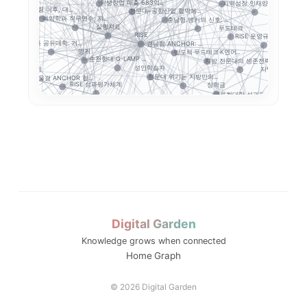
ISE·ANCH...
학생창업 매출 683억...
지역성장 인재양성체계
앵커 시행령 이후, 대...
전문대–공항산업 협약에...
보건계열
계약학과 직무연수: 지...
충남형 앵커의 신호: ...
원회
실행지표
푸드테크
초광역 협력
RISE
RISE 운영규정 개정...
5극3특 공유대학: 거...
경남형 ANCHOR: ...
지역인
앵커
반도체·푸드테크·K연어...
순천향대 G-LAMP ...
신지원사...
지방 전문대의 생존전략...
성인학습자
공유대학
지역혁신
전문대 위기는 지방만의...
부울경 ANCHOR 협...
정주형 유학 전
RISE 성과평가체계
장학금
글로컬대학 성과평가 정...
성과지표 설계...
교육과정 개편
강원 RISE에서 AN...
세한대학교 이슈 정리:...
대학 통합
평생교육
실행 포트폴리오
연계투자
과지표
해
현장실습
성과평가
결과지표
GAIA
졸업생 경로 추적
전문대 혁신지원사업 성...
글로컬대학30에서 전문...
캠퍼스 특성화
중점성과지표 지수화
경기도 RISE
G7·GX 산업축
전문대학혁신지원사업
도 5대 권역
지역혁신 산학연 네트워...
경기북부 성장동력 허브
교육과정 포트폴리오
고등직업교육
Digital Garden
산업-대학 매칭
Knowledge grows when connected
직업교육법
Home
Graph
대학알리미
AI 교육
디지털 전환
자유전공
직무역량
© 2026 Digital Garden
실습
대학 조직개편
AI 융합인재