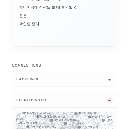
에너지공대 전략을 볼 때 확인할 것
결론
확인할 출처
AI+X
학생성공
LINC 3.0
디지털 배지
데이터 거버넌스
AI 품질관리
디지털 트윈 실습
기업 과제 기반 프로젝...
AI 마이크로디그리와 ...
국립금오공대 초광역 A...
순천제일대학교 이슈 정...
K-뷰티
성과관리
이터 표준화
인제대의 캄보디아 교육...
전
모듈형 교육과정
CONNECTIONS
국립한밭대 Biz Mi...
국립한밭대 AI디자인센...
오
경북형 로봇 특성화대학
국민대 AX 얼라이언스...
사립대 구조개선 시행령...
K-MEDI
-웰니스 협의...
STOB리그: 첨단산업...
운영모델
BACKLINKS
마이크로디그리
통합
산학협력
한국기술교육대 채용연계...
 ...
대학 학적 데이터 이동...
앵커와 규제완화, 대학...
평생직업교육
학생 포트폴리오
학생 이동성
대구한의대 이슈 정리:.
성과환류
LLM 튜
지역산업 연계
사이버대는 왜 정책 지...
G-LAMP 예비 선정...
RELATED NOTES
업 수...
경남형 평생교육 거점대...
초특성화 전문대학 전략...
원권 7개 전문대 A...
목포대·순천대 통합 담...
K-Move
공동 R&D
전략
대학 규제완화의 핵심은...
대학 AI 기본교육은 ...
RISE의 다음 질문:...
 기준은 ...
대구보건대 한달빛봉사단...
앵커는 대학 사업이 아...
충북형 앵커 취·창업 ...
거점국립대 기술사업화 ...
정주형 인재양성
지역별 대입 자율성: ...
지역정주
해
..
충남형 앵커의 삼각 편...
글로컬대학30