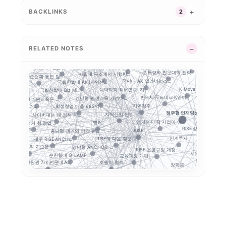
마이크로디그리
 거버넌스
국립금오공대 초광역 A...
앵커 시행령 이후, 대...
BACKLINKS
2
인제대의 캄보디아 교육...
LLM 튜터는 답을 주...
평생직업교육
대구보건대 한달빛봉사단...
경북형 로봇 특성화대학
G-LAMP 예비 선정...
대학 규제완화의 핵심은...
기업 과제 기반 프로젝...
학생 포트폴리오
성과환류
글로컬대학30
운영모델
니스 협의...
K-ME
STOB리그: 첨단산업...
RELATED NOTES
학생 이동성
산학협력
거점국립대 기술사업화 ...
지역성장 인재양성체계
충남형 앵커의 신호: ...
커와 규제완화, 대학...
전략분야
전문대–공항산업 협약에...
 개정...
대구한의대
공동 R&D
초특성화 전문대학 전략...
사립대 구조개선 시행령...
목포대·순천대 통합 담...
지역인재
국민대 AX 얼라이언스...
국립한밭대 AI디자인센...
적 데이터 이동...
K-Move
사...
계약학과 직무연수: 지...
국립한밭대 Biz Mi...
반도체·푸드테크·K연어...
경남형 평생교육 거점대...
대학 AI 기본교육은 ...
푸드테크
지역정주
학생창업 매출 683억...
특 공유대학, 거...
정주형 인재양성
가
지역산업 연계
사이버대는 왜 정책 지...
앵커는 대학 사업이 아...
앵커
충북형 앵커 취·창업 ...
RISE 성과평가체계
앵커는 사업 수...
RISE
충남형 앵커의 삼각 편...
연계투자
RISE의 다음 질문:...
제주 RISE·ANCH...
현장
경남형 ANCHOR: ...
지방대 지원의 기준은 ...
RISE 운영규정 개정...
지역혁신
 포트폴리오
순천향대 G-LAMP ...
교육과정 개편
정주형 
초광역 협력
강원권 7개 전문대 A...
장학금
지역별 대입 자율성: ...
5극3특 공유대학: 거...
지방 전문대의 생존전
전문대 혁신지원사업 성...
 구조
전문대 위기는 지방만의...
부울경 ANCHOR 협...
성인학습자
Stu
강원 RISE에서 AN...
글로컬대학30에서 전문...
ISE 성과지표 설계...
전문대학혁신지원사업
GAIA
율
졸업생 경로 추적
평생교육
세한대학교 이슈 정리:...
결과지표
중점성과지표 지수화
RISE 성과지표
지역혁신 산학연 네트워...