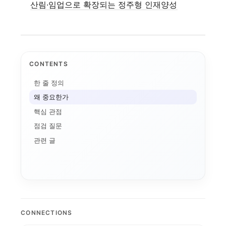
산림·임업으로 확장되는 정주형 인재양성
CONTENTS
한 줄 정의
왜 중요한가
핵심 관점
점검 질문
관련 글
LINC 3.0
사업 포트폴리오
전공자율선택제
학생성공
캠퍼스 특성화
디지털 트윈 실습
대학 통합
통합모
AI+X
디지털 배지
성과관리
데이터 기반 대학경영
모듈형 교육과정
국립창원대 IPMS: ...
CONNECTIONS
AI 마이크로디그리와 ...
순천제일대학교 이슈 정...
스캐폴딩
글로컬대학 성과평가 정...
AI 품질관리
K-뷰티