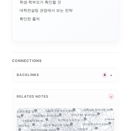
학생·학부모가 확인할 것
대학컨설팅 관점에서 보는 전략
확인한 출처
사업 포트폴리오
LINC 3.0
전공자율선택제
학생성공
캠퍼스 특성화
대학 통합
디지털 트윈 실습
통합모
AI+X
디지털 배지
성과관리
데이터 기반 대학경영
모듈형 교육과정
국립창원대 IPMS: ...
AI 마이크로디그리와 ...
CONNECTIONS
스캐폴딩
순천제일대학교 이슈 정...
글로컬대학 성과평가 정...
K-뷰티
AI 품질관리
마이크로디그리
국립금오공대 초광역 A...
 거버넌스
앵커 시행령 이후, 대...
Z
인제대의 캄보디아 교육...
BACKLINKS
4
LLM 튜터는 답을 주...
평생직업교육
대구보건대 한달빛봉사단...
경북형 로봇 특성화대학
G-LAMP 예비 선정...
대학 규제완화의 핵심은...
기업 과제 기반 프로젝...
학생 포트폴리오
성과환류
글로컬대학30
운영모델
STOB리그: 첨단산업...
니스 협의...
K-ME
학생 이동성
RELATED NOTES
산학협력
거점국립대 기술사업화 ...
지역성장 인재양성체계
충남형 앵커의 신호: ...
커와 규제완화, 대학...
전략분야
전문대–공항산업 협약에...
대구한의
공동 R&D
 개정...
초특성화 전문대학 전략...
사립대 구조개선 시행령...
목포대·순천대 통합 담...
지역인재
국민대 AX 얼라이언스...
국립한밭대 AI디자인센...
학적 데이터 이동...
K-Move
계약학과 직무연수: 지...
국립한밭대 Biz Mi...
원사...
반도체·푸드테크·K연어...
경남형 평생교육 거점대...
대학 AI 기본교육은 ...
푸드테크
지역정주
학생창업 매출 683억...
 공유대학, 거...