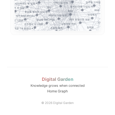
정주형 인재양성
지역산업 연계
사이버대는 왜 정책 지...
보
앵커는 대학 사업이 아...
앵커
충북형 앵커 취·창업 ...
RISE 성과평가체계
RISE
충남형 앵커의 삼각 편...
커는 사업 수...
연계투자
RISE의 다음 질문:...
제주 RISE·ANCH...
현
RISE 운영규정 개정...
경남형 ANCHOR: ...
지방대 지원의 기준은 ...
지역혁신
교육과정 개편
순천향대 G-LAMP ...
포트폴리오
장학금
초광역 협력
강원권 7개 전문대 A...
정주형
전문대 혁신지원사업 성...
지역별 대입 자율성: ...
5극3특 공유대학: 거...
지방 전문대의 생존
전문대 위기는 지방만의...
부울경 ANCHOR 협...
구조
글로컬대학30에서 전문...
성인학습자
강원 RISE에서 AN...
Stu
전문대학혁신지원사업
ISE 성과지표 설계...
GAIA
졸업생 경로 추적
율
평생교육
세한대학교 이슈 정리:...
중점성과지표 지수화
결과지표
지역혁신 산학연 네트워...
RISE 성과지표
경기도 RISE
트폴리오
경기북부 성장동력 허브
G7·GX 산업축
경기도 5대 권역
Digital Garden
산업-대학 매칭
고등직업교육
Knowledge grows when connected
디지털 전환
인재
Home
Graph
직업교육법
AI 교육
대학알리미
© 2026 Digital Garden
직무역량
실습교육