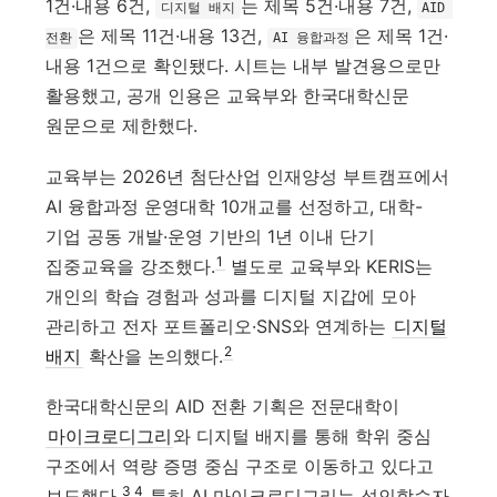
1건·내용 6건,
는 제목 5건·내용 7건,
디지털 배지
AID 
은 제목 11건·내용 13건,
은 제목 1건·
전환
AI 융합과정
내용 1건으로 확인됐다. 시트는 내부 발견용으로만
활용했고, 공개 인용은 교육부와 한국대학신문
원문으로 제한했다.
교육부는 2026년 첨단산업 인재양성 부트캠프에서
AI 융합과정 운영대학 10개교를 선정하고, 대학-
기업 공동 개발·운영 기반의 1년 이내 단기
1
집중교육을 강조했다.
별도로 교육부와 KERIS는
개인의 학습 경험과 성과를 디지털 지갑에 모아
관리하고 전자 포트폴리오·SNS와 연계하는
디지털
2
배지
확산을 논의했다.
한국대학신문의 AID 전환 기획은 전문대학이
마이크로디그리
와 디지털 배지를 통해 학위 중심
구조에서 역량 증명 중심 구조로 이동하고 있다고
3
4
보도했다.
특히 AI 마이크로디그리는 성인학습자