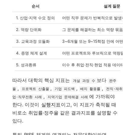
순서
설계 질문
1. 산업·지역 수요 정의
어떤 직무 문제가 반복적으로 발생하는가
2. 역량 단위화
그 문제를 해결하는 최소 역량 묶음은 무
3. 교육과정 모듈화
3~6개월 또는 9~15학점 안에 어떤 순서
4. 증명 체계 설계
어떤 프로젝트와 루브릭으로 역량을 검증
5. 성과환류
이수 후 취업·전직·현업 적용 데이터를 
따라서 대학의 핵심 지표는
보다
개설 과정 수
완주
,
,
,
,
율
프로젝트 산출물
기업 피드백
배지 활용률
전직·재취
,
에 가까워야
업·직무전환 사례
지역기업 문제해결 사례
한다. 이것이
실행지표
이고, 이 지표가 축적될 때
비로소 취업률·정주율 같은 결과지표를 설명할 수
있다.
특히
RISE
체계와 연결되는 전문대학이라면