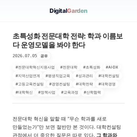
Digital
Garden
초특성화 전문대학 전략: 학과 이름보
다 운영모델을 봐야 한다
2026.07.05
공유
#전문대학혁신지원사업
#전문대학
#초특성화
#AI·DX
#지역산업연계
#평생직업교육
#성과관리
#대학컨설팅
#고등교육컨설팅
#경영컨설팅
#대학전략
#대학경영
#대학혁신
#정책사업
#교육과정
#산학협력
전문대학 혁신을 말할 때 “무슨 학과를 새로
만들었는가”만 보면 절반만 본 것이다. 대학컨설팅
관점에서 더 중요한 질문은 따로 있다.
그 학과와