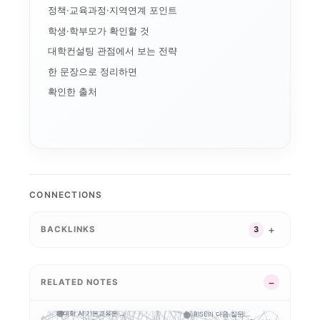
정책·교육과정·지역연계 포인트
학생·학부모가 확인할 것
대학컨설팅 관점에서 보는 전략
한 문장으로 정리하면
확인한 출처
AI+X
학생성공
LINC 3.0
디지털 배지
AI 품질관리
데이터 거버넌스
디지털 트윈 실습
기업 과제 기반 프로젝...
AI 마이크로디그리와 ...
국립금오공대 초광역 A...
순천제일대학교 이슈 정...
K-뷰티
인제대의 캄보디아 교육...
성과관리
이터 표준화
전
모듈형 교육과정
CONNECTIONS
국립한밭대 Biz Mi...
국립한밭대 AI디자인센...
오
경북형 로봇 특성화대학
국민대 AX 얼라이언스...
K-MEDI
사립대 구조개선 시행령...
STOB리그: 첨단산업...
-웰니스 협의...
운영모델
BACKLINKS
3
마이크로디그리
통합
산학협력
한국기술교육대 채용연계...
 ...
대학 학적 데이터 이동...
앵커와 규제완화, 대학...
평생직업교육
학생 포트폴리오
학생 이동성
대구한의대 이슈 정리:.
성과환류
LLM 튜
지역산업 연계
사이버대는 왜 정책 지...
G-LAMP 예비 선정...
RELATED NOTES
업 수...
경남형 평생교육 거점대...
초특성화 전문대학 전략...
원권 7개 전문대 A...
K-Move
목포대·순천대 통합 담...
공동 R&D
전략
대학 규제완화의 핵심은...
대학 AI 기본교육은 ...
RISE의 다음 질문:...
 기준은 ...