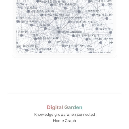
앵커는 대학 사업이 아...
대구보건대 한달빛봉사단...
충북형 앵커 취·창업 ...
거점국립대 기술사업화 ...
정주형 인재양성
지역별 대입 자율성: ...
지역정주
해
..
충남형 앵커의 삼각 편...
글로컬대학30
ISE·ANCH...
학생창업 매출 683억...
지역성장 인재양성체계
앵커 시행령 이후, 대...
전문대–공항산업 협약에...
보건계열
계약학과 직무연수: 지...
충남형 앵커의 신호: ...
원회
실행지표
푸드테크
초광역 협력
RISE
RISE 운영규정 개정...
5극3특 공유대학: 거...
경남형 ANCHOR: ...
지역인
앵커
반도체·푸드테크·K연어...
순천향대 G-LAMP ...
신지원사...
지방 전문대의 생존전략...
성인학습자
지역혁신
공유대학
전문대 위기는 지방만의...
부울경 ANCHOR 협...
정주형 유학 전
RISE 성과평가체계
장학금
글로컬대학 성과평가 정...
 성과지표 설계...
교육과정 개편
강원 RISE에서 AN...
세한대학교 이슈 정리:...
대학 통합
평생교육
실행 포트폴리오
연계투자
과지표
해
현장실습
성과평가
결과지표
GAIA
졸업생 경로 추적
전문대 혁신지원사업 성...
글로컬대학30에서 전문...
캠퍼스 특성화
중점성과지표 지수화
경기도 RISE
G7·GX 산업축
전문대학혁신지원사업
도 5대 권역
지역혁신 산학연 네트워...
경기북부 성장동력 허브
교육과정 포트폴리오
고등직업교육
Digital Garden
산업-대학 매칭
Knowledge grows when connected
직업교육법
Home
Graph
대학알리미
AI 교육
디지털 전환