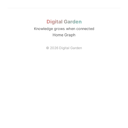
운영모델
정주형 인재양성
전략분야
LLM 튜터는 답을 주...
통합모집
디지털 트윈
동적평가
ZPD
Digital Garden
성찰적 사고
Knowledge grows when connected
스캐폴딩
소크라테스식 질문
Home
Graph
© 2026 Digital Garden