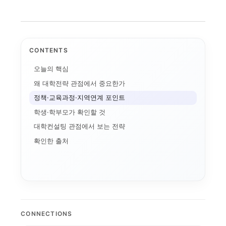
CONTENTS
오늘의 핵심
왜 대학전략 관점에서 중요한가
정책·교육과정·지역연계 포인트
학생·학부모가 확인할 것
대학컨설팅 관점에서 보는 전략
직개편
확인한 출처
유전공
경기도 5대 권역
교육과정 포트폴리오
경기북부 성장동력 허브
G7·GX 산업축
자율혁신계획
대학알리미
CONNECTIONS
특성화 인센
지역RISE위원회
실행 구조
산업-대학 매칭
강원 RISE에서 AN...
지역혁신 산학연 네트워...
경기도 RISE