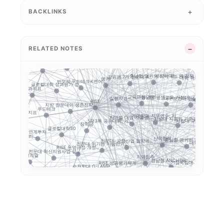
BACKLINKS
2026 대학혁신지원사...
RISE 운영체계 개정...
실행 포트폴리오
지역RISE
성과평가
지역혁신
중점성과지표 지수화
RISE의 다음 질문:...
초광역 협력
성인학습자
충북형 앵커 취·창업 ..
공동
공유대학
평생교육
GAIA
캠퍼스 특성화
RELATED NOTES
0에서 전문...
경남형 앵커는 사업 수...
공동 R&D
5극3특 공유대학, 거...
제주 RISE·ANCH...
앵커와 규제완화, 
G
부울경 ANCHOR 협...
세한대학교 이슈 정리:...
졸업생 경로 추적
대학 통합
충남형 앵커의 삼각 편...
사이버대는 왜 정책 지...
강원권 7개 전문대 A...
대학 학적 데이터 이동.
앵커
마이
반도체·푸드테크·K연어...
글로컬대학 성과평가 정...
결과지표
 성과지표 설계...
교육과정 개편
경남형 평생교육 거점대...
실행지표
대구보건대 한달빛봉사단...
목포대·순천대 통합
RISE
대학 
지방 전문대의 생존전략...
푸드테크
RISE 성과지표
계약학과 직무연수: 지...
실습
지역별 대입 자율성: ...
지방대 지원의 기준은 ...
사립대 구조개선 시행령..
5극3특 공유대학: 거...
학생창업 매출
장학금
글로컬대학30
연계투자
의대 이슈 정리:...
산학협력
충남형 앵커의 신호: ...
전문대–공항산업 협약에...
대학 AI 기본교육은
전문대 위기는 지방만의...
인제대의
RISE 운영규정 개정...
전문대 혁신지원사업 성...
보건계열
지역정주
경남형 ANCHOR: ...
학 전략: 해...
거점국립대 기술사업화 ...
RISE 성과평가체계
국립한밭대 AI
순천향대 G-LAMP ...
해외취업
K-MEDI
육과정
앵커 시행령 이후, 대...
전문대학혁신지원사업
지역성장 인재양성체계
STOB리그: 첨단산업...
평생직업교육
학생 이동성
경북형 
K-Move
지역인재
지역산업 연계
초특성화 전문대학 전략...
앵커는 대학 사업이 아...
성과관리
모듈형 교육과정
순천
수능 최저
K-뷰티
전공자율선택제