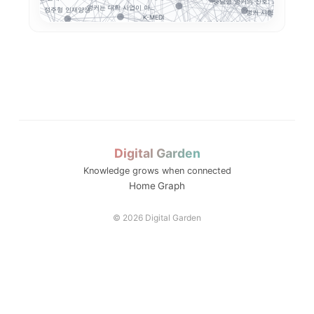
충남형 앵커의 신호: ...
앵커는 대학 사업이 아...
정주형 인재양성
앵커 시행령 이후, 대...
학생
K-MEDI
 전략: 해...
지역산업 연계
지역성장 인재양성체계
전문대 위기는 지방만의...
졸업생 경로 추적
학생 이동성
전문대–공항산업 협약에...
국립한밭대 AI디자인센..
경북형 로
RISE 성과지표
초특성화 전문대학 전략...
국민대 AX 얼라이언스...
로형 교육과정
대학 AI 기본교육은 ...
해외취업
K-Move
운영모델
국립금오공대 초광역
수능 최저
K-뷰티
기업 과제 기반 프로젝...
전략분야
모듈형 교육과정
순천제일대
AI 품질관리
평생직업교육
LLM 튜터는 답을 주...
통합모집
전공자율선택제
ZPD
디지털 트
Digital Garden
동적평가
성찰적 사고
Knowledge grows when connected
스캐폴딩
Home
Graph
소크라테스식 질문
© 2026 Digital Garden