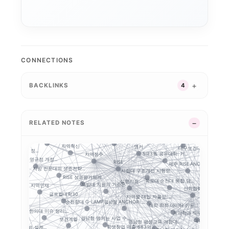
대학 조직개편
G7·GX 산업축
대학알리미
특성화 인센티브
 전환
경기도 5대 권역
교육과정 포트폴리오
자율혁신계획
경기북부 성장동력 허브
실행 구조
CONNECTIONS
산업-대학 매칭
2026 대학혁신지원사...
경기도 RISE
강원 RISE에서 AN...
평생교육
성인학습자
지역RISE센
BACKLINKS
4
지역혁신 산학연 네트워...
성과평가
공유대학
지
GAIA
실행 포트폴리오
충남형 앵커의 삼각 편...
세한대학교 이슈 정리:...
반도체·푸드테크·K연어...
RISE 운영체계 
연계투자
부울경 ANCHOR 협...
초광역 협력
초광
장학금
강원권 7개 전문대 A...
RELATED NOTES
5극3특 공유대학, 거...
글로컬대학30에서 전문...
푸드테크
RISE의 다음 질문:...
사이버대는 왜 
합
교육과정 개편
중점성과지표 지수화
거점국립대 기술사업화 ...
지역혁신
앵커
대구보건대 한달빛봉사단.
학 성과평가 정...
5극3특 공유대학: 거...
지역정주
G-LAMP
화
RISE 운영규정 개정...
RISE
제주 RISE·ANCH...
지방 전문대의 생존전략...
사립대 구조개선 시행령...
공동 R&D
결과지표
RISE 성과평가체계
목포대·순천대 통합 담...
앵커와 규
실행지표
지방대 지원의 기준은 ...
지역인재
산학협력
사업 성...
글로컬대학30
지역별 대입 자율성: ...
성과환류
정주율
경남형 ANCHOR: ...
순천향대 G-LAMP ...
대학 학적 데이터 이동...
STO
대구한의대 이슈 정리:...
계약학과 직무연수: 지...
장실습
경남형 앵커는 사업 수...
보건계열
대학 규제완화의 핵
경남형 평생교육 거점대...
RISE 성과지표 설계...
학생창업 매출 683억...