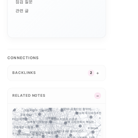
점검 질문
관련 글
LINC 3.0
디지털 트윈 실습
학생성공
통합모집
AI+X
스캐폴딩
성과관리
사업 포트폴리오
스 특성화
전공자율선택제
순천제일대학교 이슈 정...
대학 통합
동적
데이터 기반 대학경영
지
AI 품질관리
ZPD
CONNECTIONS
모듈형 교육과정
LLM 튜터는 답을 주...
평생직업교육
글로컬대학 성과평가 정...
소크라
국립창원대 IPMS: ...
 마이크로디그리와 ...
인제대의 캄보디아 교육...
그리
운영모델
성찰적 사고
BACKLINKS
2
글로컬대학30
학생 포트폴리오
K-뷰티
국립한밭대 AI디자인센...
대학 사업이 아...
경남형 평생교육 거점대...
초특성화 전문대학 전략...
국립금오공대 초광역 A...
대학 AI 기본교육은 ...
전략분야
수능 최저
충남형 앵커의 삼각 편...
국립한밭대 Biz Mi...
K-MEDI
 취·창업 ...
앵커 시행령 이후, 대...
STOB리그: 첨단산업...
RELATED NOTES
기업 과제 기반 프로젝...
목포대·순천대 통합 담...
.
경북형 로봇 특성화대학
지역산업 연계
구보건대 한달빛봉사단...
G-LAMP 예비 선정...
대구한의대 이슈 정리:...
전문대–공항산업 협약에...
거점국립대 기술사업화 ...
수: 지...
반도체·푸드테크·K연어...
공동 R&D
지역인재
산학협력
역성장 인재양성체계
지방대 지원의 기준은 ...
대학 규제완화의 핵심은...
정주형 인재양성
해외취업
류
사립대 구조개선 시행령...
K-Move
국민대 AX 얼라이언스...
앵커
지역별 대입 자율성: ...
보건계열
학적 데이터 이동...
사이버대는 왜 정책 지...
푸드테크
앵커와 규제완화, 대학...