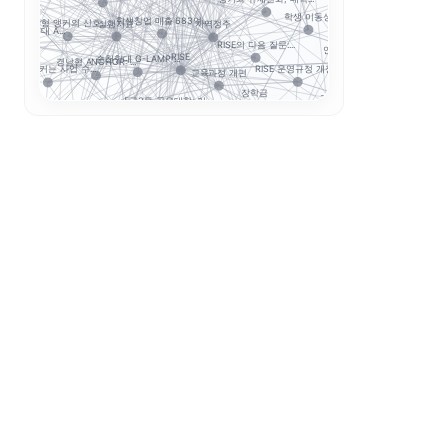
 거...
학생 이동성
학생창업 매출 683억...
지역정주
실행지표
충남형 앵커의 신호: ...
7개 전문대 A...
RISE의 다음 질문:...
RISE 성과평가체계
연계투자
RISE
순천향대 G-LAMP ...
경남형 ANCHOR: ...
RISE 운영규정 개정...
경남형 앵커는 사업 수...
교육과정 개편
ANCH...
장학금
현장실습
지역혁신
5극3특 공유대학: 거...
초광역 협력
성인학습자
 RISE에서 AN...
지역특화형
세한대학교 이슈 정리:...
지방 전문대의 생존전략...
산
전문대 혁신지원사업 성...
정주형 유학 전략: 해...
전문대 위기는 지방만의...
글로컬대학30에서 전문...
부울경 ANCHOR 협...
결과지표
과지표 설계...
해외인
평생교육
GAIA
오
경기도 RISE
졸업생 경로 추적
Study Korea ...
RISE 성과지표
중점성과지표 지수화
정주율
직무 한
전문대학혁신지원사업
지역혁신 산학연 네트워...
G7·GX 산업축
경기북부 성장동력 허브
경기도 5대 권역
산업-대학 매칭
지털 전환
고등직업교육
대학알리미
AI 교육
직업교육법
직무역량
실습교육
“수도권도 안전하지 않...
전문대 생존전략