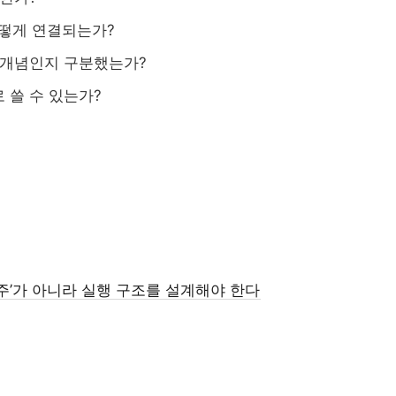
5극3특 공유대학,
지역RISE센터
어떻게 연결되는가?
강원권 
실행 포트폴리오
 개념인지 구분했는가?
제주 RISE·
실행 구조
 쓸 수 있는가?
강원
공유대학
RISE 성
교육과정 포트폴리
자유전공
대학 조직개편
AI 단과대학의 등장:...
디
AI 융합인재
 수주’가 아니라 실행 구조를 설계해야 한다
대학 특성화