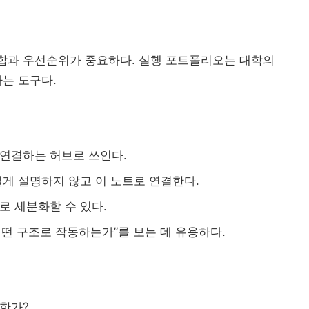
조합과 우선순위가 중요하다. 실행 포트폴리오는 대학의
는 도구다.
캠퍼
디지털 배
AI
 연결하는 허브로 쓰인다.
마이크로디
데이터 거버넌스
길게 설명하지 않고 이 노트로 연결한다.
앵커는 
성과평가
데이터 표준화
로 세분화할 수 있다.
자율혁신계획
충북형 앵커
RISE 운영체계 개정..
떤 구조로 작동하는가”를 보는 데 유용하다.
대
2026 대학혁신지원사...
특성화 인센티브
계약학과 직무연
초광역 K-웰니스 협의...
지
지역RISE위원회
성과환
공동 교육과정
대학 
요한가?