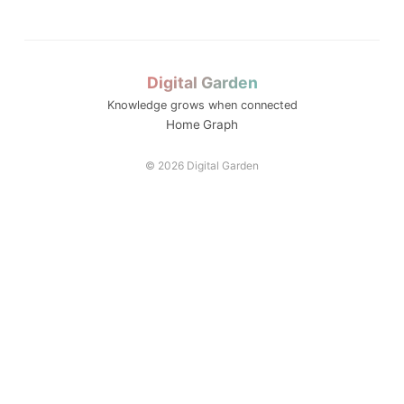
국립금오공대 초광역 A...
AI 품질관리
전략분야
수능 최저
평생직업교육
해외취업
순천제일대학교 이슈 정...
K-뷰티
모듈형 교육과정
통합모집
전공자율선택제
Digital Garden
디지털 트윈 실습
LLM 튜터는 답을 주...
학
Knowledge grows when connected
성찰적 사고
동적평가
LINC 3.0
ZPD
Home
Graph
소크라테스식 질문
스캐폴딩
© 2026 Digital Garden