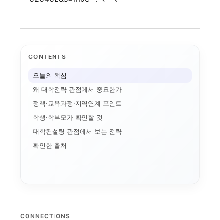
CONTENTS
오늘의 핵심
왜 대학전략 관점에서 중요한가
정책·교육과정·지역연계 포인트
학생·학부모가 확인할 것
대학컨설팅 관점에서 보는 전략
과대학의 등장:...
확인한 출처
자유전공
학 조직개편
털 전환
교육과정 포트폴리오
경기도 5대 권역
G7·GX 산업축
대학알리미
경기북부 성장동력 허브
특성화 인센티브
산업-대학 매칭
강원 RISE에서 AN...
경기도 RISE
실행 구조
CONNECTIONS
자율혁신계획