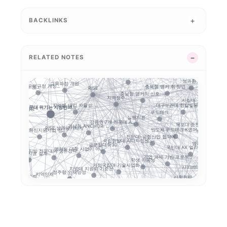
공유대학
평생교육
2026 대학혁신지원사...
지역혁신 산학연 네트워...
성과평가
실행 포트폴리오
GAIA
BACKLINKS
RISE의 다음 질문:...
지역R
지역RISE센터
지역혁신
제주 RISE·ANCH...
글로컬대학30에서 전문...
점성과지표 지수화
성인학습자
5극3특 공유대학: 거...
부울경 ANCHOR 협...
학생창업 매출 683억...
RISE 운영체
RELATED NOTES
충남형 앵커의 삼각 편...
초광역 협력
장학금
연계투자
앵커
세한대학교 이슈 정리:...
통합
대학 규제완화의 핵심은...
5극
경남형 앵커는 사업 수...
계약학과 직무연수:
성과환류
교육과정 개편
RISE 운영규정 개정...
충북형 앵커 취·창업 ...
대학 성과평가 정...
RISE
충남형 앵커의 신호: ...
앵커와 규
지역정주
사립대 구조개선 시행령.
지역별 대입 자율성: ...
대구보건대 한달빛봉사단...
전문대 위기는 지방만의...
결과지표
장실습
푸드테크
실행지표
공동 
강원권 7개 전문대 A...
목포대·순천대 통합 담...
경남형 ANCHOR: ...
RISE 성과평가체계
반도체·푸드테크·K연어...
전문대 혁신지원사업 성...
정주율
원사업
전문대–공항산업 협약에...
STO
국립한밭대 AI디자인센...
앵커 시행령 이후, 
글로컬대학30
국민대 AX 얼라이언스...
앵커는 대학 사업이 아...
지방 전문대의 생존전략...
RISE 성과지표 설계...
 전략: 해...
기업 과제 기반 프로젝...
학생 이동성
학생 
거점국립대 기술사업화 ...
사이버대는 왜 정책 지.
지방대 지원의 기준은 ...
.
정주형 인재양성
지역인재
졸업생 경로 추적
산학협력
경남형 평생교육 거점대...
지역성장 인재양성체계
인제대의
대학 AI 기본교육은 
순천향대 G-LAMP ...
형 교육과정
초특성화 전문대학 전략...
보건계열
RISE 성과지표
대학 학적 데이터 이동...
경북형 로봇 특성화대학
지역산업 연계
K-M
대구한의대 이슈 정리:...
K-Move
운영모델