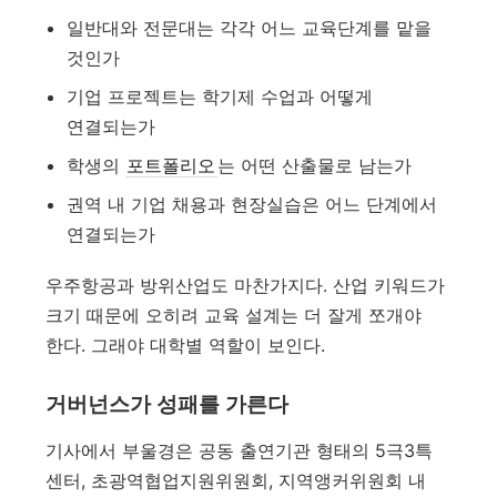
일반대와 전문대는 각각 어느 교육단계를 맡을
것인가
기업 프로젝트는 학기제 수업과 어떻게
연결되는가
학생의
포트폴리오
는 어떤 산출물로 남는가
권역 내 기업 채용과 현장실습은 어느 단계에서
연결되는가
우주항공과 방위산업도 마찬가지다. 산업 키워드가
크기 때문에 오히려 교육 설계는 더 잘게 쪼개야
한다. 그래야 대학별 역할이 보인다.
거버넌스가 성패를 가른다
기사에서 부울경은 공동 출연기관 형태의 5극3특
센터, 초광역협업지원위원회, 지역앵커위원회 내