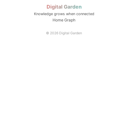
동적평가
디지털 트윈 실습
ZPD
LINC 3.0
Digital Garden
전공자율선택제
소크라테스식 질문
스캐폴딩
Knowledge grows when connected
Home
Graph
© 2026 Digital Garden