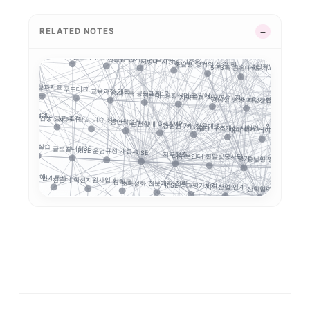
RISE의 다음 질문:...
실행지표
지역별 대입 자율성: ...
사이버대
대학 통합
캠퍼스 특성화
GAIA
부울경 ANCHOR 협...
RELATED NOTES
제주 RISE·ANCH...
대학 AI 기본교육은
G-LAMP 예비 선정...
경남형 ANCHOR: ...
거점국립대 기술사업화 ...
지표 지수화
결과지표
글로컬대학 성과평가 정...
충북형 앵
반도체·푸드테크·K연어...
경남형 앵커는 사업 수...
지방대 지원의 기준은 ...
충남형 앵커의 삼각 편...
국립한밭대 AI디자인센.
5극3특 공유대학, 거...
...
정주율
RISE 성과지표
푸드테크
공동
교육과정 개편
5극3특 공유대학: 거...
전문대–공항산업 협약에...
계약학과 직무연수: 지...
경남형 평생교육 거점대...
학생창업 매출 683억..
ISE 성과지표 설계...
졸업생 경로 추적
세한대학교 이슈 정리:...
성인학습자
순천향대 G-LAMP ...
강원권 7개 전문대 A...
인제대의 캄보디아
사립대 구조개선 시행령...
대학 학적 데이터 이동...
 ...
현장실습
글로컬대학30
RISE 운영규정 개정...
RISE
지역정주
대구보건대 한달빛봉사단...
앵커 시행령
앵커
충남형 앵커의 신호: ...
어
형 유학 전략: 해...
연계투자
전문대 혁신지원사업 성...
장학금
초특성화 전문대학 전략...
RISE 성과평가체계
지역산업 연계
산학협력
학생 이동
대구한의대 이슈 정리:...
형 교육과정
K-MEDI
전략분야
지방 전문대의 생존전략...
전문대 위기는 지방만의...
평생직업교육
운영모델
대학 규제완화의 핵심은..
경북형 로
보건계열
전문대학혁신지원사업
지역인재
지역성장 인재양성체계
해외취업
K-Move
국립
앵커는 대학 사업이 아...
성과관리
K-뷰티
모듈형 교육과정
정주형 인재양성
LLM 튜터는 답을 주...
순천제일대학교 이슈 정...
수능 최저
통합모집
학생성
성찰적 사고