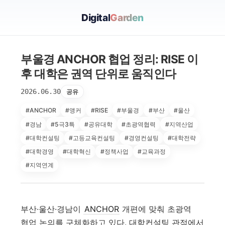
Digital
Garden
부울경 ANCHOR 협업 정리: RISE 이
후 대학은 권역 단위로 움직인다
2026.06.30
공유
#ANCHOR
#앵커
#RISE
#부울경
#부산
#울산
#경남
#5극3특
#공유대학
#초광역협력
#지역산업
#대학컨설팅
#고등교육컨설팅
#경영컨설팅
#대학전략
#대학경영
#대학혁신
#정책사업
#교육과정
#지역연계
부산·울산·경남이
ANCHOR
개편에 맞춰 초광역
협업 논의를 구체화하고 있다. 대학컨설팅 관점에서