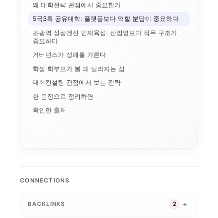
왜 대학전략 관점에서 중요한가
5극3특 공유대학: 플랫폼보다 역할 분담이 중요하다
초광역 성장엔진 인재육성: 산업명보다 직무 구조가
중요하다
거버넌스가 성패를 가른다
학생·학부모가 볼 때 달라지는 점
대학컨설팅 관점에서 보는 전략
한 문장으로 정리하면
확인한 출처
편
공
실행 구조
교육과정 포트폴리오
알리미
경기북부 성장동력 허브
특성화 인센티브
G7·GX 산업축
강원 RISE에서 AN...
지역RISE위원회
자율혁신계획
지역RISE센터
CONNECTIONS
산업-대학 매칭
경기도 5대 권역
지역혁신 산학연 네트워...
공유대학
RISE 운영체계 개정...
실행 포트폴리오
초광역 협력
2026 대학혁신지원사...
BACKLINKS
2
초광역 K-
경기도 RISE
지역혁신
평생교육
성과평가
성과환류