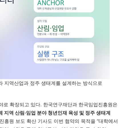
대학 
AI 융
디지
라 지역산업과 정주 생태계를 설계하는 방식으로
대학 통합
AI 교육
글로컬대학
캠퍼스 특성화
분야로 확장되고 있다. 한국연구재단과 한국임업진흥원은
결
계 지역 산림·임업 분야 청년인재 육성 및 정주 생태계
직무역량
“수도권도 안전하지 않...
흥원 보도 확산 기사도 이번 협약의 목적을 “대학에서
전문대 혁신지원
전문대학혁신지원사업