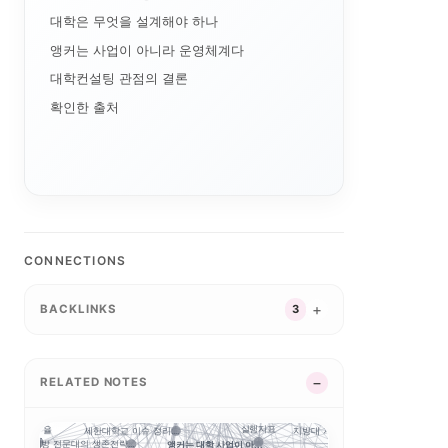
대학은 무엇을 설계해야 하나
앵커는 사업이 아니라 운영체계다
대학컨설팅 관점의 결론
AI 단과대학의 등장:...
특성화
확인한 출처
자유전공
대학 조직개편
합인재
대학알리미
교육과정 포트폴리오
털 전환
경기도 5대 권역
G7·GX 산업축
산업-대학 매칭
경기도 RISE
경기북부 성장동력 허브
특성화 인센티브
CONNECTIONS
강원 RISE에서 AN...
지역혁신 산학연 네트워...
실행 구조
자율혁신
평생교육
성과평가
중점성과지표 지수화
2026 대학혁신지원사...
BACKLINKS
3
부울경 ANCHOR 협...
실행 포트폴리오
글로컬대학30에서 전문...
공유대학
지역RISE
지역혁신
 성과평가 정...
성인학습자
연계투자
제주 RISE·ANCH...
RISE 운영체계 개정...
RISE
GAIA
RISE의 다음 질문:...
5극3특 공유대학: 거...
교육과정 개편
RELATED NOTES
지역RISE위
과지표
RISE 운영규정 개정...
앵커
충남형 앵커의 삼각 편...
5극3특 공유대학, 거...
경남형 앵커는 사업 수...
실행지표
정주율
지방대 지원의 기준은 ...
세한대학교 이슈 정리:...
충북형 앵커 취·창업
사업 성...
앵커는 대학 사업이 아...
지방 전문대의 생존전략...