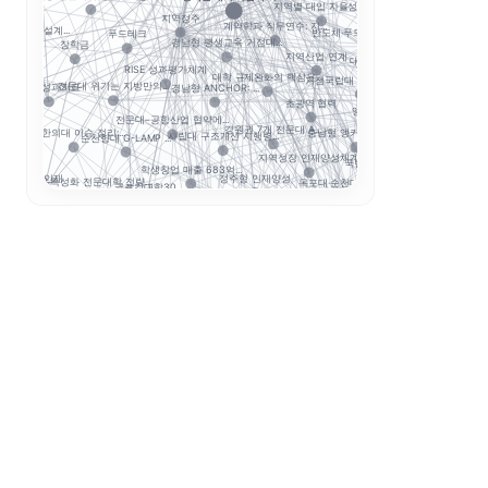
지역별 대입 자율성: ...
사이버대는 왜 정책 지...
지역정주
계약학과 직무연수: 지...
E 성과지표 설계...
반도체·푸드테크·K연어...
푸드테크
AI 마이크로디그리와
경남형 평생교육 거점대...
장학금
지역산업 연계
대구보건대 한달빛봉사단...
마
RISE 성과평가체계
대학 규제완화의 핵심은...
로 추적
거점국립대 기술사업화 ...
전문대 위기는 지방만의...
RISE 성과지표
성과환류
경남형 ANCHOR: ...
초광역 협력
앵커와 규제완화, 대학...
전문대–공항산업 협약에...
STOB리그
..
강원권 7개 전문대 A...
보건계열
충남형 앵커의 신호: ...
대구한의대 이슈 정리:...
순천향대 G-LAMP ...
G-LAMP 예비 선정..
사립대 구조개선 시행령...
지역성장 인재양성체계
국립한밭대 AI디자인센...
학생창업 매출 683억...
국립창원대 
지역인재
정주형 인재양성
목포대·순천대 통합 담...
초특성화 전문대학 전략...
글로컬대학30
인제대의 캄보디아 교육.
정
대학 학적 데이터 이동...
국민대 AX 얼라이언스...
대학 AI 기본교육은 ...
략분야
A
평생직업교육
앵커 시행령 이후, 대...
K-Move
산학협력
해외취업
초광역 K-웰니스 협의..
학생 이동성
운영모델
학생 포트폴리오
수능 최저
K-MEDI
기업 과제 기반 프로젝...
데이터 거버
순천제일대학교 이슈 정...
국립금오공대 초광역 A...
성과관리
경북형 로봇 특성화대학
모듈형 교육과정
K-뷰티
학생성공
통합모집
AI 품질관리
디지털 트윈 실습
LLM 튜터는 답을 주...
LINC 3.0
전공자율선택제
ZPD
동적평가
성찰적 사고
스캐폴딩