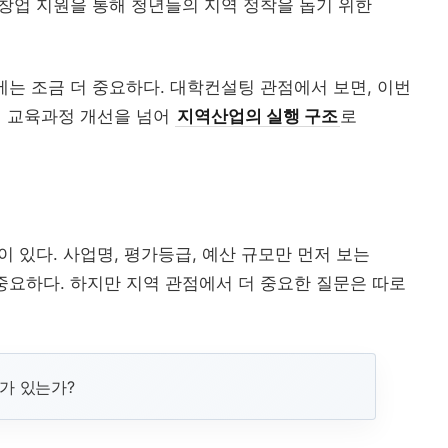
·창업 지원을 통해 청년들의 지역 정착을 돕기 위한
실습교육
고등직업교육
RIS
전문대 생존전략
현장실습
직업교육법
졸업생 경
는 조금 더 중요하다. 대학컨설팅 관점에서 보면, 이번
해외인재
의 교육과정 개선을 넘어
지역산업의 실행 구조
로
정주형 유학 전략: 해.
직무 한국어
Study Korea ...
산업 경로형 교육과
지역특화형 비자
전
 있다. 사업명, 평가등급, 예산 규모만 먼저 보는
중요하다. 하지만 지역 관점에서 더 중요한 질문은 따로
가 있는가?