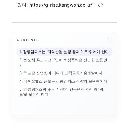
있다.
https://g-rise.kangwon.ac.kr/
↩
+
CONTENTS
1. 강릉캠퍼스는 ‘지역산업 실행 캠퍼스’로 읽어야 한다
2. 반도체·푸드테크·K연어·해상풍력은 산만한 조합인
가
3. 핵심은 산업명이 아니라 산학공동기술개발이다
4. 바이오헬스 공모는 강릉캠퍼스 전략의 보완축이다
5. 강릉캠퍼스의 좋은 전략은 ‘전공명’이 아니라 ‘경
로’로 보여야 한다
장:...
자유전공
직개편
G7·GX 산업축
경기도 5대 권역
특성화 인센티브
교육과정 포트폴리오
학알리미
자율혁신계획