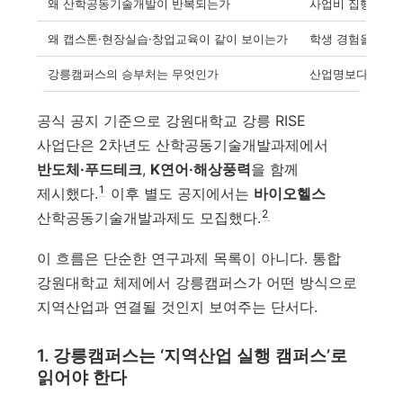
왜 산학공동기술개발이 반복되는가
사업비 집행보다 
왜 캡스톤·현장실습·창업교육이 같이 보이는가
학생 경험을 지역
강릉캠퍼스의 승부처는 무엇인가
산업명보다 교육과
공식 공지 기준으로 강원대학교 강릉 RISE
사업단은 2차년도 산학공동기술개발과제에서
반도체·푸드테크
,
K연어·해상풍력
을 함께
1
제시했다.
이후 별도 공지에서는
바이오헬스
2
산학공동기술개발과제도 모집했다.
이 흐름은 단순한 연구과제 목록이 아니다. 통합
강원대학교 체제에서 강릉캠퍼스가 어떤 방식으로
지역산업과 연결될 것인지 보여주는 단서다.
1. 강릉캠퍼스는 ‘지역산업 실행 캠퍼스’로
읽어야 한다