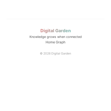
수능 최저
운영모델
K-뷰티
기업 과제 기반 프로젝...
국립금오공대 초
해외취업
AI 품질관리
평생직업교육
모듈형 교육과정
전략분야
순천제일대학교 이슈
통합모집
LLM 튜터는 답을 주...
전공자율선택제
Digital Garden
ZPD
디지털 트윈 실습
L
동적평가
Knowledge grows when connected
성찰적 사고
Home
Graph
스캐폴딩
소크라테스식 질문
© 2026 Digital Garden