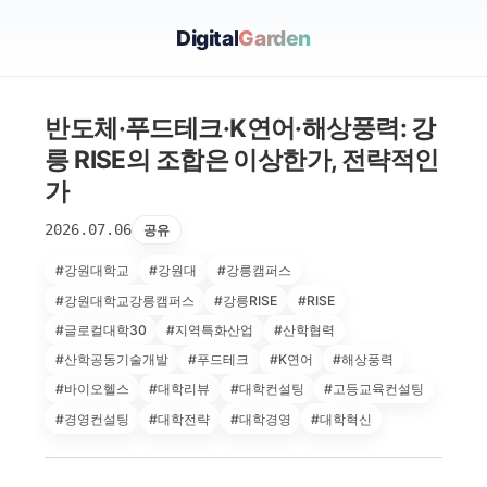
Digital
Garden
반도체·푸드테크·K연어·해상풍력: 강
릉 RISE의 조합은 이상한가, 전략적인
가
2026.07.06
공유
#강원대학교
#강원대
#강릉캠퍼스
#강원대학교강릉캠퍼스
#강릉RISE
#RISE
#글로컬대학30
#지역특화산업
#산학협력
#산학공동기술개발
#푸드테크
#K연어
#해상풍력
#바이오헬스
#대학리뷰
#대학컨설팅
#고등교육컨설팅
#경영컨설팅
#대학전략
#대학경영
#대학혁신