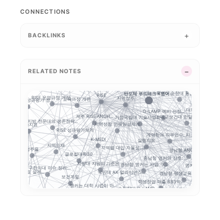
실행 구조
경기북부 성장동력 허브
CONNECTIONS
평생교육
산업-대학 매칭
경기도 RISE
2026 대학혁신지원사...
지역
지역RISE센터
공유대학
성인학습자
강원 RISE에서 AN...
성과평가
GAIA
BACKLINKS
지역혁신 산학연 네트워...
RISE 운영
초광역 협력
5극3특 공유대학: 거...
충남형 앵커의 삼각 편...
실행 포트폴리오
부울경 ANCHOR 협...
세한대학교 이슈 정리:...
연계투자
글로컬대학30에서 전문...
사이버대는 왜 정책
5극3특 공유대학, 거...
RELATED NOTES
앵커
충북
RISE의 다음 질문:...
강원권 7개 전문대 A...
장학금
푸드테크
지역혁신
점성과지표 지수화
사립대 구조개선 시행령
목포대·순천대 통합 담...
반도체·푸드테크·K연어...
RISE
RISE 운영규정 개정...
지역정주
교육과정 개편
글로컬대학 성과평가 정...
화
대학 학적 데이터 
G-LAMP 예비 선정...
제주 RISE·ANCH...
대구보건대 한달빛봉사단...
거점국립대 기술사업화 ...
지방 전문대의 생존전략...
지역성장 인재양성체계
결과지표
지원사업 성...
RISE 성과평가체계
산학협력
계약학과 직무연수: 지...
업
K-MEDI
실행지표
지역인재
대학 규제완
지역별 대입 자율성: ...
정주율
경남형 ANCHOR: ...
현장실습
글로컬대학30
충남형 앵커의 신호: ...
지방대 지원의 기준은 ...
경남형 앵커는 사업 수...
앵커 시행령 이후, 
대구한의대 이슈 정리:...
RISE 성과지표 설계...
국민대 AX 얼라이언스...
경남형 평생교육 거점대...
전략: 해...
보건계열
학생창업 매출 683억...
학생
앵커는 대학 사업이 아...
순천향대 G-LAMP ...
국립한밭대 AI디자인센
정주형 인재양성
전문대–공항산업 협약에...
졸업생 경로 추적
학생 이동성
전문대 위기는 지방만의...
지역산업 연계
 교육과정
경북형 로
K-Move
초특성화 전문대학 전략...
대학 AI 기본교육은 ...
RISE 성과지표