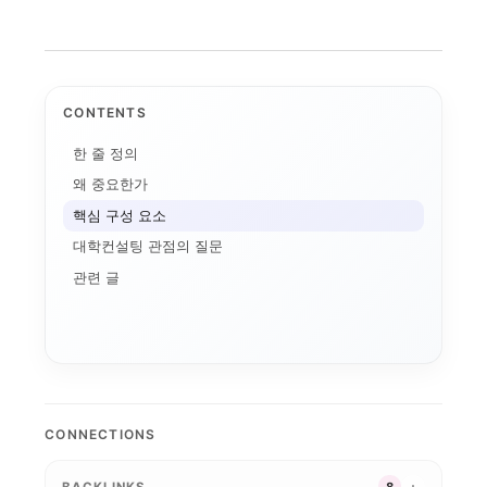
CONTENTS
한 줄 정의
왜 중요한가
핵심 구성 요소
대학컨설팅 관점의 질문
관련 글
편
공
실행 구조
교육과정 포트폴리오
경기북부 성장동력 허브
알리미
G7·GX 산업축
특성화 인센티브
강원 RISE에서 AN...
자율혁신계
지역RISE위원회
CONNECTIONS
지역RISE센터
산업-대학 매칭
경기도 5대 권역
지역혁신 산학연 네트워...
공유대학
RISE 운영체계 개정...
실행 포트폴리오
초광역 협력
BACKLINKS
8
2026 대학혁신지원사...