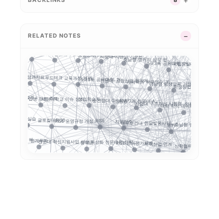
초광역 K-
경기도 RISE
지역혁신
평생교육
성과평가
성과환류
RISE의 다음 질문:...
실행지표
지역별 대입 자율성: ...
사이버대는
대학 통합
캠퍼스 특성화
GAIA
부울경 ANCHOR 협...
제주 RISE·ANCH...
RELATED NOTES
G-LAMP 예비 선정...
대학 AI 기본교육은 .
경남형 ANCHOR: ...
거점국립대 기술사업화 ...
과지표 지수화
결과지표
글로컬대학 성과평가 정...
반도체·푸드테크·K연어...
경남형 앵커는 사업 수...
충북형 앵커 
지방대 지원의 기준은 ...
충남형 앵커의 삼각 편...
문...
5극3특 공유대학, 거...
국립한밭대 AI디자인센..
정주율
RISE 성과지표
푸드테크
교육과정 개편
공동 
5극3특 공유대학: 거...
전문대–공항산업 협약에...
계약학과 직무연수: 지...
경남형 평생교육 거점대...
학생창업 매출 683억..
ISE 성과지표 설계...
졸업생 경로 추적
세한대학교 이슈 정리:...
성인학습자
순천향대 G-LAMP ...
강원권 7개 전문대 A...
사립대 구조개선 시행령...
인제대의 캄보디아 
대학 학적 데이터 이동...
 ...
현장실습
글로컬대학30
RISE 운영규정 개정...
RISE
지역정주
대구보건대 한달빛봉사단...
충남형 앵커의 신호: ...
앵커
앵커 시행령
어
형 유학 전략: 해...
연계투자
전문대 혁신지원사업 성...
장학금
초특성화 전문대학 전략...
RISE 성과평가체계
지역산업 연계
산학협력
학생 이동
형 교육과정
대구한의대 이슈 정리:...
K-MEDI
전략분야
지방 전문대의 생존전략...
전문대 위기는 지방만의...
평생직업교육
운영모델
대학 규제완화의 핵심은...
경북형 로봇
보건계열
전문대학혁신지원사업
지역인재
지역성장 인재양성체계
K-Move
앵커는 대학 사업이 아...
국립금
해외취업
성과관리
모듈형 교육과정
K-뷰티
정주형 인재양성
순천제일대학교 이슈 정...
LLM 튜터는 답을 주...
수능 최저
통합모집
학생성