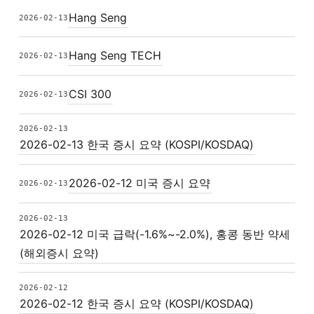
Hang Seng
2026-02-13
Hang Seng TECH
2026-02-13
CSI 300
2026-02-13
2026-02-13
2026-02-13 한국 증시 요약 (KOSPI/KOSDAQ)
2026-02-12 미국 증시 요약
2026-02-13
2026-02-13
2026-02-12 미국 급락(-1.6%~-2.0%), 홍콩 동반 약세
(해외증시 요약)
2026-02-12
2026-02-12 한국 증시 요약 (KOSPI/KOSDAQ)