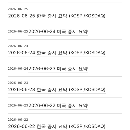
2026-06-25
2026-06-25 한국 증시 요약 (KOSPI/KOSDAQ)
2026-06-24 미국 증시 요약
2026-06-25
2026-06-24
2026-06-24 한국 증시 요약 (KOSPI/KOSDAQ)
2026-06-23 미국 증시 요약
2026-06-24
2026-06-23
2026-06-23 한국 증시 요약 (KOSPI/KOSDAQ)
2026-06-22 미국 증시 요약
2026-06-23
2026-06-22
2026-06-22 한국 증시 요약 (KOSPI/KOSDAQ)