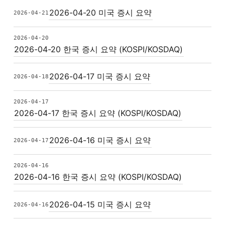
2026-04-20 미국 증시 요약
2026-04-21
2026-04-20
2026-04-20 한국 증시 요약 (KOSPI/KOSDAQ)
2026-04-17 미국 증시 요약
2026-04-18
2026-04-17
2026-04-17 한국 증시 요약 (KOSPI/KOSDAQ)
2026-04-16 미국 증시 요약
2026-04-17
2026-04-16
2026-04-16 한국 증시 요약 (KOSPI/KOSDAQ)
2026-04-15 미국 증시 요약
2026-04-16