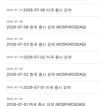
2026-07-06 미국 증시 요약
2026-07-07
2026-07-06
2026-07-06 한국 증시 요약 (KOSPI/KOSDAQ)
2026-07-03
2026-07-03 한국 증시 요약 (KOSPI/KOSDAQ)
2026-07-02 미국 증시 요약
2026-07-03
2026-07-02
2026-07-02 한국 증시 요약 (KOSPI/KOSDAQ)
2026-07-01 미국 증시 요약
2026-07-02
2026-07-01
2026-07-01 한국 증시 요약 (KOSPI/KOSDAQ)