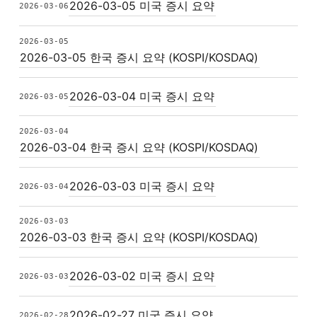
2026-03-05 미국 증시 요약
2026-03-06
2026-03-05
2026-03-05 한국 증시 요약 (KOSPI/KOSDAQ)
2026-03-04 미국 증시 요약
2026-03-05
2026-03-04
2026-03-04 한국 증시 요약 (KOSPI/KOSDAQ)
2026-03-03 미국 증시 요약
2026-03-04
2026-03-03
2026-03-03 한국 증시 요약 (KOSPI/KOSDAQ)
2026-03-02 미국 증시 요약
2026-03-03
2026-02-27 미국 증시 요약
2026-02-28