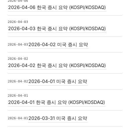
2026-04-06
2026-04-06 한국 증시 요약 (KOSPI/KOSDAQ)
2026-04-03
2026-04-03 한국 증시 요약 (KOSPI/KOSDAQ)
2026-04-02 미국 증시 요약
2026-04-03
2026-04-02
2026-04-02 한국 증시 요약 (KOSPI/KOSDAQ)
2026-04-01 미국 증시 요약
2026-04-02
2026-04-01
2026-04-01 한국 증시 요약 (KOSPI/KOSDAQ)
2026-03-31 미국 증시 요약
2026-04-01