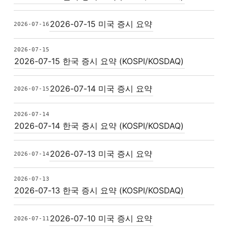
2026-07-15 미국 증시 요약
2026-07-16
2026-07-15
2026-07-15 한국 증시 요약 (KOSPI/KOSDAQ)
2026-07-14 미국 증시 요약
2026-07-15
2026-07-14
2026-07-14 한국 증시 요약 (KOSPI/KOSDAQ)
2026-07-13 미국 증시 요약
2026-07-14
2026-07-13
2026-07-13 한국 증시 요약 (KOSPI/KOSDAQ)
2026-07-10 미국 증시 요약
2026-07-11