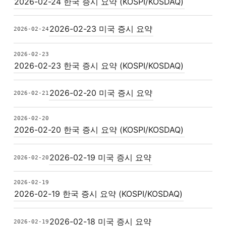
2026-02-24 한국 증시 요약 (KOSPI/KOSDAQ)
2026-02-23 미국 증시 요약
2026-02-24
2026-02-23
2026-02-23 한국 증시 요약 (KOSPI/KOSDAQ)
2026-02-20 미국 증시 요약
2026-02-21
2026-02-20
2026-02-20 한국 증시 요약 (KOSPI/KOSDAQ)
2026-02-19 미국 증시 요약
2026-02-20
2026-02-19
2026-02-19 한국 증시 요약 (KOSPI/KOSDAQ)
2026-02-18 미국 증시 요약
2026-02-19