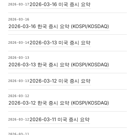
2026-03-16 미국 증시 요약
2026-03-17
2026-03-16
2026-03-16 한국 증시 요약 (KOSPI/KOSDAQ)
2026-03-13 미국 증시 요약
2026-03-14
2026-03-13
2026-03-13 한국 증시 요약 (KOSPI/KOSDAQ)
2026-03-12 미국 증시 요약
2026-03-13
2026-03-12
2026-03-12 한국 증시 요약 (KOSPI/KOSDAQ)
2026-03-11 미국 증시 요약
2026-03-12
2026-03-11