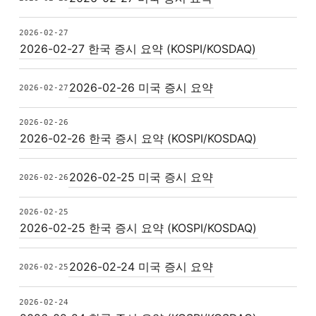
2026-02-27
2026-02-27 한국 증시 요약 (KOSPI/KOSDAQ)
2026-02-26 미국 증시 요약
2026-02-27
2026-02-26
2026-02-26 한국 증시 요약 (KOSPI/KOSDAQ)
2026-02-25 미국 증시 요약
2026-02-26
2026-02-25
2026-02-25 한국 증시 요약 (KOSPI/KOSDAQ)
2026-02-24 미국 증시 요약
2026-02-25
2026-02-24