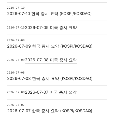
2026-07-10
2026-07-10 한국 증시 요약 (KOSPI/KOSDAQ)
2026-07-09 미국 증시 요약
2026-07-10
2026-07-09
2026-07-09 한국 증시 요약 (KOSPI/KOSDAQ)
2026-07-08 미국 증시 요약
2026-07-09
2026-07-08
2026-07-08 한국 증시 요약 (KOSPI/KOSDAQ)
2026-07-07 미국 증시 요약
2026-07-08
2026-07-07
2026-07-07 한국 증시 요약 (KOSPI/KOSDAQ)