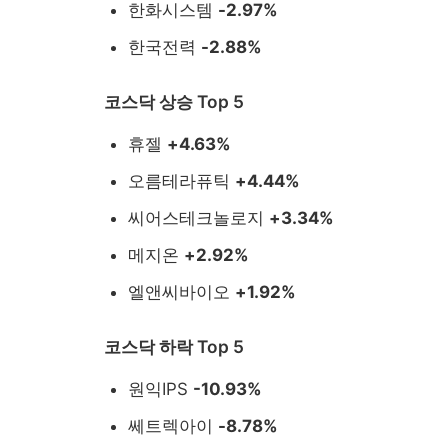
한화시스템
-2.97%
한국전력
-2.88%
코스닥 상승 Top 5
휴젤
+4.63%
오름테라퓨틱
+4.44%
씨어스테크놀로지
+3.34%
메지온
+2.92%
엘앤씨바이오
+1.92%
코스닥 하락 Top 5
원익IPS
-10.93%
쎄트렉아이
-8.78%