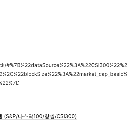
2026-03-16 미...
2026-05-01 미...
2026-06-30 미...
2026-05
2026-07-30 미...
2026-03-25 미...
2026-04-01 미...
20
2026-02-12 미...
2026-03-12 미.
p/stock/#%7B%22dataSource%22%3A%22CSI300%22%2
2%2C%22blockSize%22%3A%22market_cap_basic%
r%22%7D
 (S&P/나스닥100/항셍/CSI300)