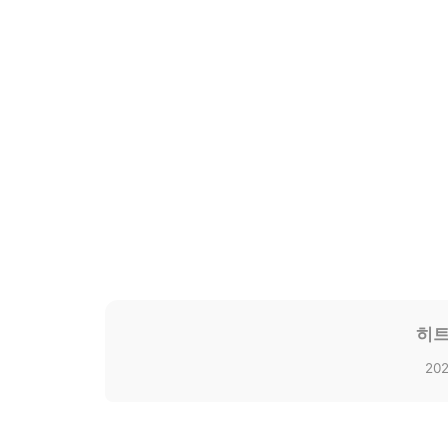
히트
202