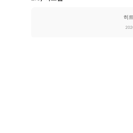
히트
202