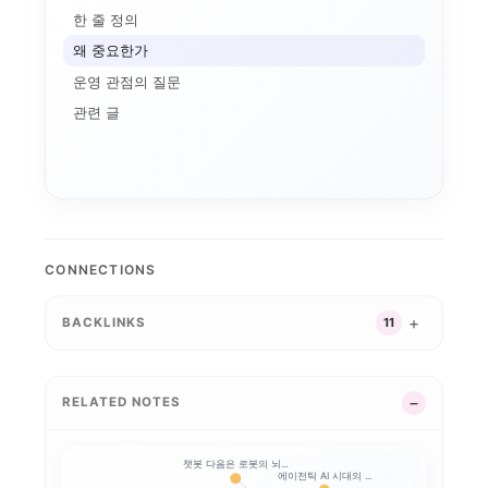
애플 가격 인상과 기기...
한 줄 정의
AI 데이터센터
전환비용
왜 중요한가
온디바이스 AI
AI 인플레이션
운영 관점의 질문
메모리 공급망
연구용 AI 워크스테이...
기기 주권
관련 글
애플의 메모리 출구전략...
CUDA
로컬 파인튜닝
MLX
파인튜닝
ROCm
AI 워크스테이션
CONNECTIONS
BACKLINKS
11
RELATED NOTES
챗봇 다음은 로봇의 뇌...
에이전틱 AI 시대의 ...