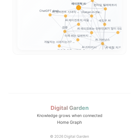
에이전틱 AI
런타임 텔레메트리
ChatGPT desk...
AI 에이전트 시대의 ...
Human-in-the...
AI 에이전트의 다음 ...
섀도우 AI
AI와 일체
검증
AI가 많이 만들수록,...
AI 에이전트는 인턴인...
이제 AI는 답변하지 ...
AI 거버넌스
개발자는 사라지는가? ...
AI 리터러시
AI 위험 자가진단
앞으로 강한 사람은 코...
Google SAIF로...
생성형 AI 개인정보 
프롬프트 인젝션
생성형 AI 개인정보 ...
AI 업무자료 통제
옵트아웃
Digital Garden
Knowledge grows when connected
..
메모: AI와 ...
Home
Graph
은 어...
세션2 메모: 생성형 ...
© 2026 Digital Garden