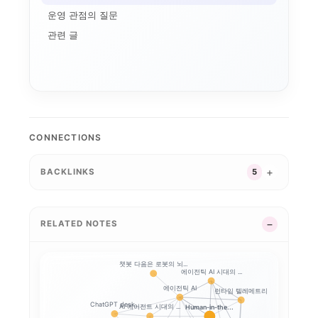
AI 인플레이션
운영 관점의 질문
메모리 공급망
연구용 AI 워크스테이...
기기 주권
관련 글
애플의 메모리 출구전략...
CUDA
로컬 파인튜닝
MLX
파인튜닝
ROCm
AI 워크스테이션
CONNECTIONS
BACKLINKS
5
RELATED NOTES
챗봇 다음은 로봇의 뇌...
에이전틱 AI 시대의 ...
에이전틱 AI
런타임 텔레메트리
ChatGPT desk...
AI 에이전트 시대의 ...
Human-in-the...