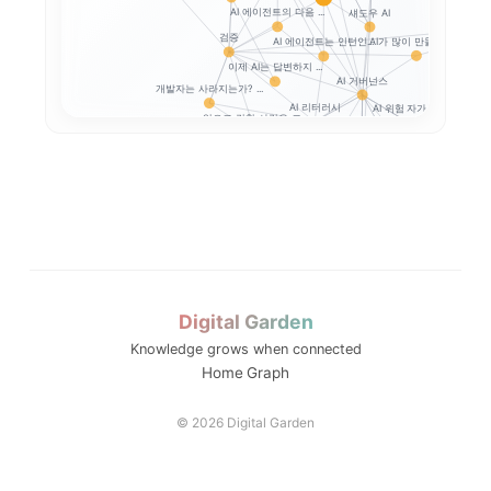
AI 에이전트의 다음 ...
섀도우 AI
AI와 일체
검증
AI가 많이 만들수록,...
AI 에이전트는 인턴인...
이제 AI는 답변하지 ...
AI 거버넌스
개발자는 사라지는가? ...
AI 리터러시
AI 위험 자가진단
앞으로 강한 사람은 코...
Google SAIF로...
생성형 AI 개인정보 
프롬프트 인젝션
생성형 AI 개인정보 ...
AI 업무자료 통제
옵트아웃
Digital Garden
Knowledge grows when connected
..
메모: AI와 ...
Home
Graph
은 어...
세션2 메모: 생성형 ...
© 2026 Digital Garden
..
메모: AI도 ...