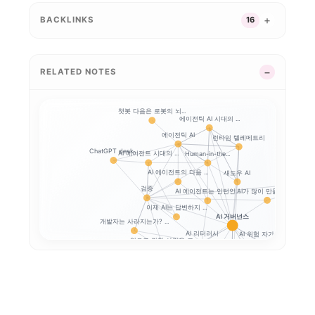
BACKLINKS
16
RELATED NOTES
챗봇 다음은 로봇의 뇌...
에이전틱 AI 시대의 ...
에이전틱 AI
런타임 텔레메트리
ChatGPT desk...
AI 에이전트 시대의 ...
Human-in-the...
AI 에이전트의 다음 ...
섀도우 AI
AI와 일체
검증
AI가 많이 만들수록,...
AI 에이전트는 인턴인...
이제 AI는 답변하지 ...
AI 거버넌스
개발자는 사라지는가? ...
AI 리터러시
AI 위험 자가진단
앞으로 강한 사람은 코...
Google SAIF로...
생성형 AI 개인정보 
프롬프트 인젝션
생성형 AI 개인정보 ...
AI 업무자료 통제
옵트아웃