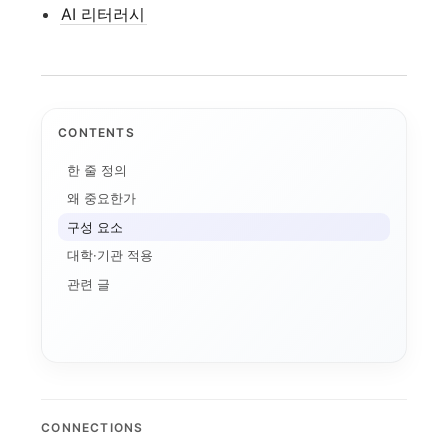
AI 리터러시
CONTENTS
한 줄 정의
애플 가격 인상과 기기...
왜 중요한가
AI 데이터센터
전환비용
구성 요소
온디바이스 AI
AI 인플레이션
대학·기관 적용
메모리 공급망
연구용 AI 워크스테이...
기기 주권
관련 글
애플의 메모리 출구전략...
CUDA
로컬 파인튜닝
MLX
파인튜닝
ROCm
AI 워크스테이션
CONNECTIONS