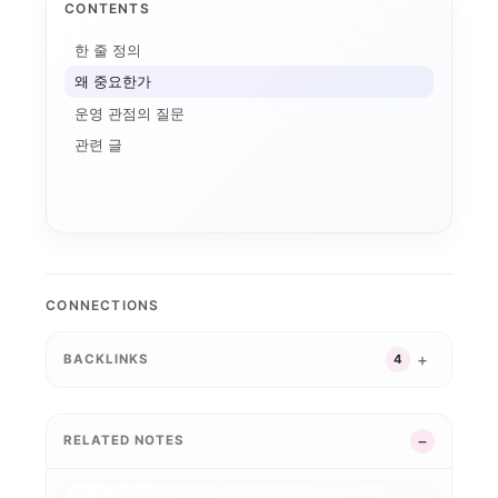
CONTENTS
애플 가격 인상과 기기...
한 줄 정의
AI 데이터센터
전환비용
왜 중요한가
온디바이스 AI
AI 인플레이션
운영 관점의 질문
메모리 공급망
연구용 AI 워크스테이...
기기 주권
관련 글
애플의 메모리 출구전략...
CUDA
로컬 파인튜닝
MLX
파인튜닝
ROCm
AI 워크스테이션
CONNECTIONS
BACKLINKS
4
RELATED NOTES