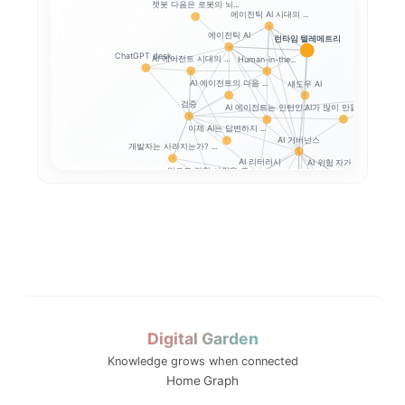
챗봇 다음은 로봇의 뇌...
에이전틱 AI 시대의 ...
에이전틱 AI
런타임 텔레메트리
ChatGPT desk...
AI 에이전트 시대의 ...
Human-in-the...
AI 에이전트의 다음 ...
섀도우 AI
AI와 일체
검증
AI가 많이 만들수록,...
AI 에이전트는 인턴인...
이제 AI는 답변하지 ...
AI 거버넌스
개발자는 사라지는가? ...
AI 리터러시
AI 위험 자가진단
앞으로 강한 사람은 코...
Google SAIF로...
생성형 AI 개인정보 
프롬프트 인젝션
생성형 AI 개인정보 ...
AI 업무자료 통제
옵트아웃
Digital Garden
Knowledge grows when connected
..
메모: AI와 ...
Home
Graph