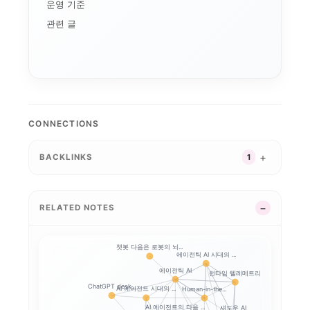
운영 기준
메모리 공급망
연구용 AI 워크스테이...
기기 주권
관련 글
애플의 메모리 출구전략...
CUDA
로컬 파인튜닝
MLX
파인튜닝
ROCm
AI 워크스테이션
CONNECTIONS
BACKLINKS
1
RELATED NOTES
챗봇 다음은 로봇의 뇌...
에이전틱 AI 시대의 ...
에이전틱 AI
런타임 텔레메트리
ChatGPT desk...
AI 에이전트 시대의 ...
Human-in-the...
AI 에이전트의 다음 ...
섀도우 AI
AI와 일체