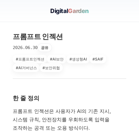
Digital
Garden
프롬프트 인젝션
2026.06.30
공유
#프롬프트인젝션
#AI보안
#생성형AI
#SAIF
#AI거버넌스
#보안위협
한 줄 정의
프롬프트 인젝션은 사용자가 AI의 기존 지시,
시스템 규칙, 안전장치를 우회하도록 입력을
조작하는 공격 또는 오용 방식이다.