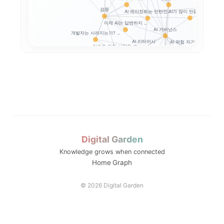
검증
AI가 많이 만들수록,...
AI 에이전트는 인턴인...
이제 AI는 답변하지 ...
AI 거버넌스
개발자는 사라지는가? ...
AI 리터러시
AI 위험 자가진단
앞으로 강한 사람은 코...
Google SAIF로...
생성형 AI 개인정보 
프롬프트 인젝션
생성형 AI 개인정보 ...
AI 업무자료 통제
옵트아웃
Digital Garden
Knowledge grows when connected
..
메모: AI와 ...
Home
Graph
은 어...
세션2 메모: 생성형 ...
© 2026 Digital Garden
..
메모: AI도 ...