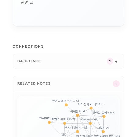
연구용 AI 워크스테이...
기기 주권
관련 글
애플의 메모리 출구전략...
CUDA
로컬 파인튜닝
MLX
파인튜닝
ROCm
AI 워크스테이션
CONNECTIONS
BACKLINKS
1
RELATED NOTES
챗봇 다음은 로봇의 뇌...
에이전틱 AI 시대의 ...
에이전틱 AI
런타임 텔레메트리
ChatGPT desk...
AI 에이전트 시대의 ...
Human-in-the...
AI 에이전트의 다음 ...
섀도우 AI
AI와 일체
검증
AI가 많이 만들수록,...
AI 에이전트는 인턴인...