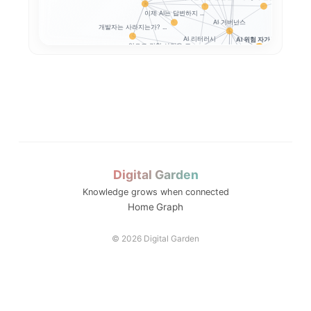
이제 AI는 답변하지 ...
AI 거버넌스
개발자는 사라지는가? ...
AI 리터러시
AI 위험 자가진단
앞으로 강한 사람은 코...
Google SAIF로...
생성형 AI 개인정보 
프롬프트 인젝션
생성형 AI 개인정보 ...
AI 업무자료 통제
옵트아웃
Digital Garden
Knowledge grows when connected
..
메모: AI와 ...
Home
Graph
은 어...
세션2 메모: 생성형 ...
© 2026 Digital Garden
..
메모: AI도 ...