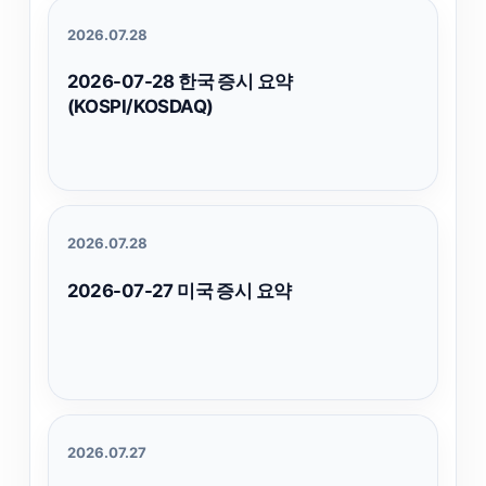
2026.07.28
2026-07-28 한국 증시 요약
(KOSPI/KOSDAQ)
2026.07.28
2026-07-27 미국 증시 요약
2026.07.27