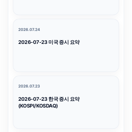
2026.07.24
2026-07-23 미국 증시 요약
2026.07.23
2026-07-23 한국 증시 요약
(KOSPI/KOSDAQ)