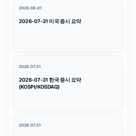
2026.08.01
2026-07-31 미국 증시 요약
2026.07.31
2026-07-31 한국 증시 요약
(KOSPI/KOSDAQ)
2026.07.31