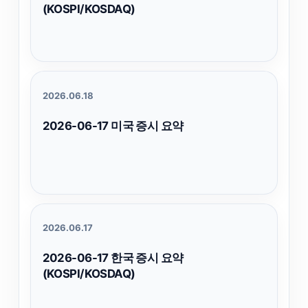
(KOSPI/KOSDAQ)
2026.06.18
2026-06-17 미국 증시 요약
2026.06.17
2026-06-17 한국 증시 요약
(KOSPI/KOSDAQ)