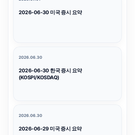
2026-06-30 미국 증시 요약
2026.06.30
2026-06-30 한국 증시 요약
(KOSPI/KOSDAQ)
2026.06.30
2026-06-29 미국 증시 요약