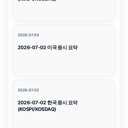
2026.07.03
2026-07-02 미국 증시 요약
2026.07.02
2026-07-02 한국 증시 요약
(KOSPI/KOSDAQ)