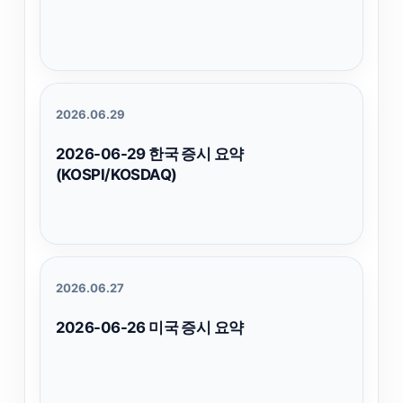
2026.06.29
2026-06-29 한국 증시 요약
(KOSPI/KOSDAQ)
2026.06.27
2026-06-26 미국 증시 요약