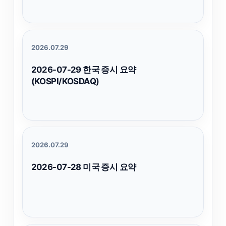
2026.07.29
2026-07-29 한국 증시 요약
(KOSPI/KOSDAQ)
2026.07.29
2026-07-28 미국 증시 요약