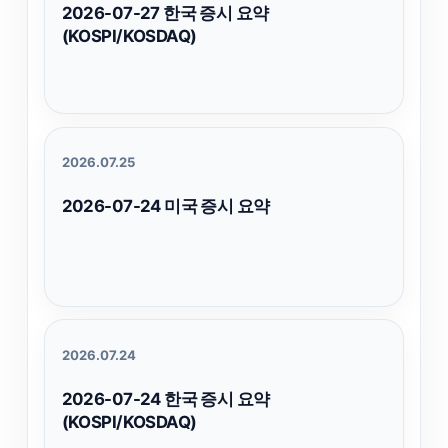
2026-07-27 한국 증시 요약
(KOSPI/KOSDAQ)
2026.07.25
2026-07-24 미국 증시 요약
2026.07.24
2026-07-24 한국 증시 요약
(KOSPI/KOSDAQ)