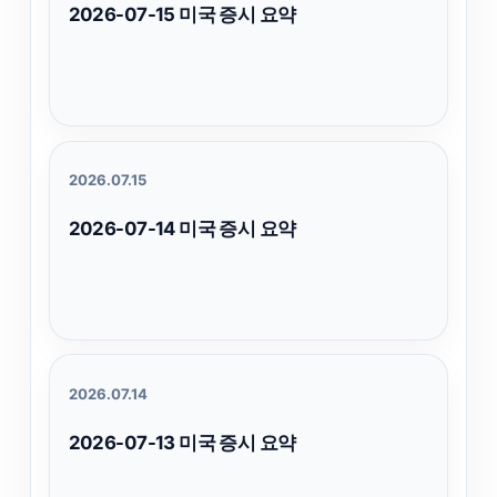
2026-07-15 미국 증시 요약
2026.07.15
2026-07-14 미국 증시 요약
2026.07.14
2026-07-13 미국 증시 요약