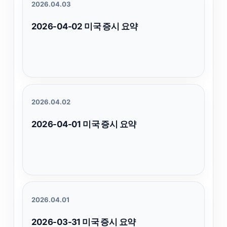
2026.04.03
2026-04-02 미국 증시 요약
2026.04.02
2026-04-01 미국 증시 요약
2026.04.01
2026-03-31 미국 증시 요약