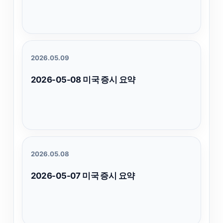
2026.05.09
2026-05-08 미국 증시 요약
2026.05.08
2026-05-07 미국 증시 요약