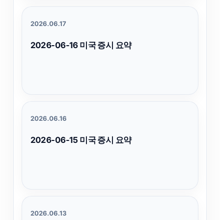
2026.06.17
2026-06-16 미국 증시 요약
2026.06.16
2026-06-15 미국 증시 요약
2026.06.13