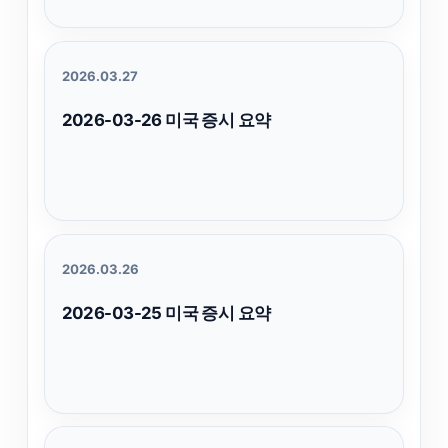
2026.03.27
2026-03-26 미국 증시 요약
2026.03.26
2026-03-25 미국 증시 요약