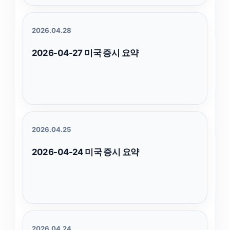
2026.04.28
2026-04-27 미국 증시 요약
2026.04.25
2026-04-24 미국 증시 요약
2026.04.24