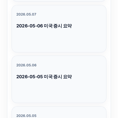
2026.05.07
2026-05-06 미국 증시 요약
2026.05.06
2026-05-05 미국 증시 요약
2026.05.05