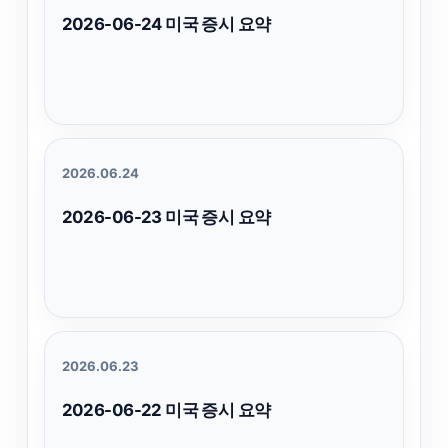
2026-06-24 미국 증시 요약
2026.06.24
2026-06-23 미국 증시 요약
2026.06.23
2026-06-22 미국 증시 요약