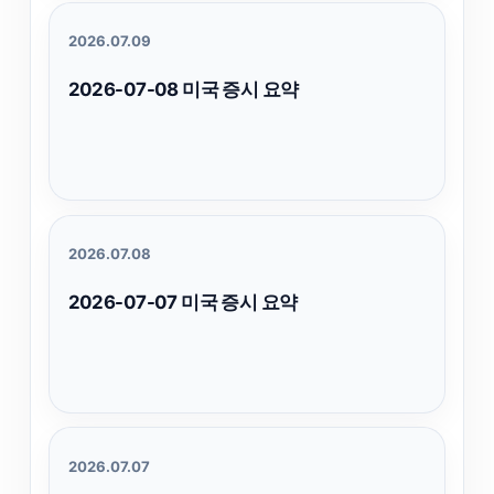
2026.07.09
2026-07-08 미국 증시 요약
2026.07.08
2026-07-07 미국 증시 요약
2026.07.07