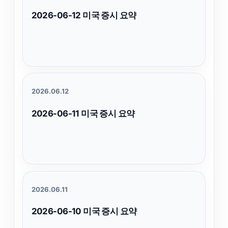
2026-06-12 미국 증시 요약
2026.06.12
2026-06-11 미국 증시 요약
2026.06.11
2026-06-10 미국 증시 요약