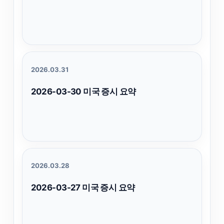
2026.03.31
2026-03-30 미국 증시 요약
2026.03.28
2026-03-27 미국 증시 요약