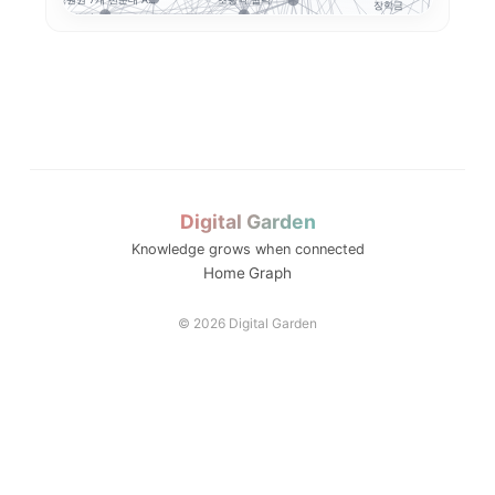
초광역 협력
강원권 7개 전문대 A...
장학금
지역별 대입 자율성: ...
5극3특 공유대학: 거...
지방 전문대의 생존전
전문대 혁신지원사업 성...
 구조
전문대 위기는 지방만의...
부울경 ANCHOR 협...
성인학습자
Stu
강원 RISE에서 AN...
글로컬대학30에서 전문...
ISE 성과지표 설계...
전문대학혁신지원사업
GAIA
율
졸업생 경로 추적
평생교육
세한대학교 이슈 정리:...
결과지표
중점성과지표 지수화
RISE 성과지표
지역혁신 산학연 네트워...
경기도 RISE
트폴리오
경기북부 성장동력 허브
G7·GX 산업축
경기도 5대 권역
Digital Garden
산업-대학 매칭
고등직업교육
Knowledge grows when connected
디지털 전환
인재
Home
Graph
AI 교육
직업교육법
대학알리미
© 2026 Digital Garden
직무역량
실습교육
“수도권도 안전하지 않...
전문대 생존전략