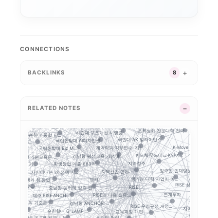
LINC 3.0
사업 포트폴리오
전공자율선택제
학생성공
캠퍼스 특성화
디지털 트윈 실습
대학 통합
통합모
AI+X
디지털 배지
성과관리
데이터 기반 대학경영
모듈형 교육과정
국립창원대 IPMS: ...
CONNECTIONS
AI 마이크로디그리와 ...
순천제일대학교 이슈 정...
스캐폴딩
글로컬대학 성과평가 정...
AI 품질관리
K-뷰티
마이크로디그리
 거버넌스
국립금오공대 초광역 A...
앵커 시행령 이후, 대...
BACKLINKS
8
인제대의 캄보디아 교육...
LLM 튜터는 답을 주...
평생직업교육
대구보건대 한달빛봉사단...
경북형 로봇 특성화대학
G-LAMP 예비 선정...
대학 규제완화의 핵심은...
기업 과제 기반 프로젝...
학생 포트폴리오
성과환류
글로컬대학30
운영모델
니스 협의...
K-ME
STOB리그: 첨단산업...
RELATED NOTES
학생 이동성
산학협력
거점국립대 기술사업화 ...
지역성장 인재양성체계
충남형 앵커의 신호: ...
커와 규제완화, 대학...
전략분야
전문대–공항산업 협약에...
 개정...
대구한의대
공동 R&D
초특성화 전문대학 전략...
사립대 구조개선 시행령...
목포대·순천대 통합 담...
지역인재
국민대 AX 얼라이언스...
국립한밭대 AI디자인센...
적 데이터 이동...
K-Move
사...
계약학과 직무연수: 지...
국립한밭대 Biz Mi...
반도체·푸드테크·K연어...
경남형 평생교육 거점대...
대학 AI 기본교육은 ...
푸드테크
지역정주
학생창업 매출 683억...
특 공유대학, 거...
정주형 인재양성
가
지역산업 연계
사이버대는 왜 정책 지...
앵커는 대학 사업이 아...
앵커
충북형 앵커 취·창업 ...
RISE 성과평가체계
앵커는 사업 수...
RISE
충남형 앵커의 삼각 편...
연계투자
RISE의 다음 질문:...
제주 RISE·ANCH...
현장
경남형 ANCHOR: ...
지방대 지원의 기준은 ...
RISE 운영규정 개정...
지역혁신
 포트폴리오
순천향대 G-LAMP ...
교육과정 개편
정주형 