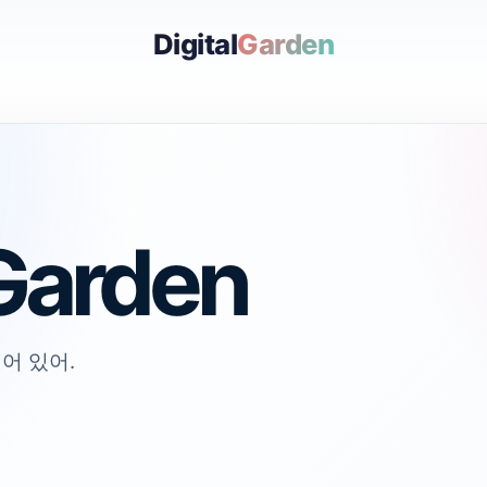
Digital
Garden
lGarden
어 있어.