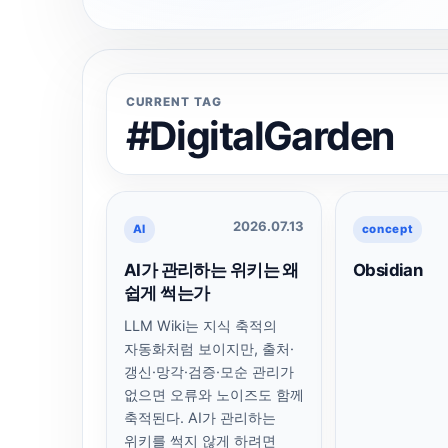
CURRENT TAG
#DigitalGarden
2026.07.13
AI
concept
AI가 관리하는 위키는 왜
Obsidian
쉽게 썩는가
LLM Wiki는 지식 축적의
자동화처럼 보이지만, 출처·
갱신·망각·검증·모순 관리가
없으면 오류와 노이즈도 함께
축적된다. AI가 관리하는
위키를 썩지 않게 하려면