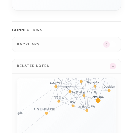
AI 데이터센터
전환비용
CONNECTIONS
메모리 공급망
AI 인플레이션
애플 가격 인상과 기기...
BACKLINKS
5
애플의 메모리 출구전략...
온디바이스 AI
기기 주권
AI가 관리하는 위키는...
지식베이스
RELATED NOTES
LLM Wiki: RA...
AI 워크스테이션
백링크
CUDA
MLX
Digital Gard...
LLM Wiki
Obsidian
ROCm
연구용 AI 워크스테이...
개념 노트
파인튜닝
RAG
로컬 파인튜닝
AI와 일체화되려면, ...
AI가 많이 만들수록,...
전트는 인턴인...