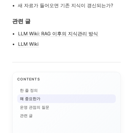
새 자료가 들어오면 기존 지식이 갱신되는가?
관련 글
LLM Wiki: RAG 이후의 지식관리 방식
LLM Wiki
CONTENTS
애플 가격 인상과 기기...
한 줄 정의
AI 데이터센터
전환비용
왜 중요한가
온디바이스 AI
AI 인플레이션
운영 관점의 질문
메모리 공급망
연구용 AI 워크스테이...
기기 주권
관련 글
애플의 메모리 출구전략...
CUDA
로컬 파인튜닝
MLX
파인튜닝