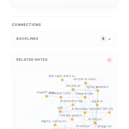
ROCm
AI 워크스테이션
CONNECTIONS
BACKLINKS
5
RELATED NOTES
챗봇 다음은 로봇의 뇌...
에이전틱 AI 시대의 ...
에이전틱 AI
런타임 텔레메트리
ChatGPT desk...
AI 에이전트 시대의 ...
Human-in-the...
AI 에이전트의 다음 ...
섀도우 AI
AI와 일체
검증
AI가 많이 만들수록,...
AI 에이전트는 인턴인...
이제 AI는 답변하지 ...
AI 거버넌스
개발자는 사라지는가? ...
AI 리터러시
AI 위험 자가진단
앞으로 강한 사람은 코...