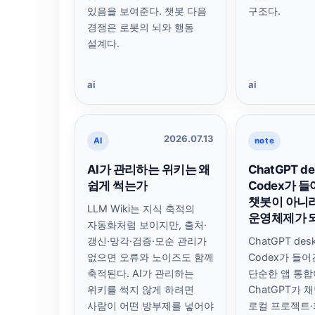
있음을 보여준다. 챗봇 다음
구조다.
경쟁은 로봇의 뇌와 행동
설계다.
ai
ai
2026.07.13
AI
note
AI가 관리하는 위키는 왜
ChatGPT d
쉽게 썩는가
Codex가 들
챗봇이 아니
LLM Wiki는 지식 축적의
운영체제가 
자동화처럼 보이지만, 출처·
갱신·망각·검증·모순 관리가
ChatGPT des
없으면 오류와 노이즈도 함께
Codex가 들
축적된다. AI가 관리하는
단순한 앱 통합
위키를 썩지 않게 하려면
ChatGPT가 
사람이 어떤 방부제를 넣어야
로컬 프로젝트·파