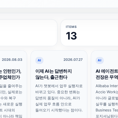
ITEMS
13
2026.08.03
2026.07.27
AI
AI
는 인턴인가,
이제 AI는 답변하지
AI 에이전
외주업체인가
않는다, 출근한다
전장은 무역
 일을 줄여주는
AI가 챗봇에서 업무 실행자로
Alibaba Inte
지만, 실제로는
바뀌고 있다. 중요한 변화는
Accio Wor
검수와 복구
답변의 품질이 아니라, AI가
아니라 글로벌
는 새로운 실행
실제 업무 흐름 안으로
실무를 실행하
트 시대의
들어오기 시작했다는 점이다.
Business 
이 아니라 책임
포지셔닝된다.