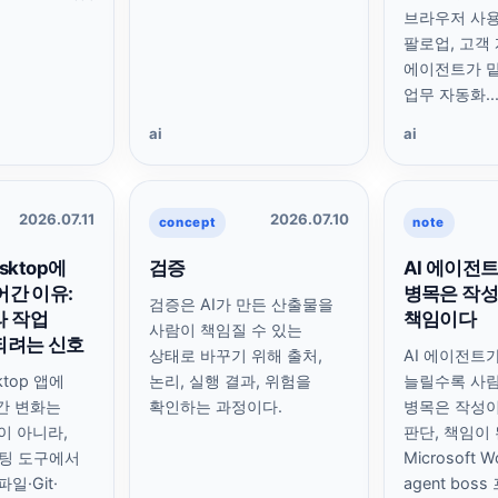
브라우저 사용
팔로업, 고객 
에이전트가 
업무 자동화..
ai
ai
2026.07.11
2026.07.10
concept
note
esktop에
검증
AI 에이전
어간 이유:
병목은 작성
검증은 AI가 만든 산출물을
라 작업
책임이다
사람이 책임질 수 있는
되려는 신호
상태로 바꾸기 위해 출처,
AI 에이전트
ktop 앱에
논리, 실행 결과, 위험을
늘릴수록 사
어간 변화는
확인하는 과정이다.
병목은 작성이
이 아니라,
판단, 책임이 
채팅 도구에서
Microsoft 
일·Git·
agent bos