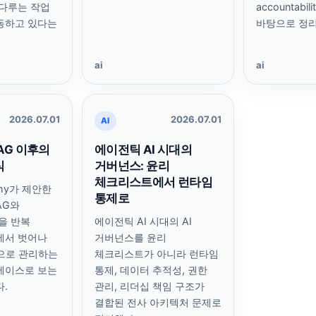
다루는 작업
accountabil
동하고 있다는
바탕으로 정리
ai
ai
2026.07.01
2026.07.01
AI
 RAG 이후의
에이전틱 AI 시대의
식
거버넌스: 윤리
체크리스트에서 런타임
athy가 제안한
통제로
RAG와
을 반복
에이전틱 AI 시대의 AI
에서 벗어나
거버넌스를 윤리
으로 관리하는
체크리스트가 아니라 런타임
베이스로 보는
통제, 데이터 추적성, 권한
.
관리, 리더십 책임 구조가
결합된 전사 아키텍처 문제로