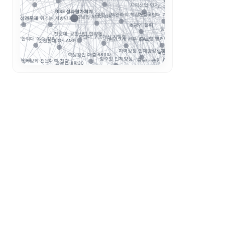
지역산업 연계
마
대구보건대 한달빛봉사단...
RISE 성과평가체계
대학 규제완화의 핵심은...
거점국립대 기술사업화 ...
경로 추적
성과환류
경남형 ANCHOR: ...
전문대 위기는 지방만의...
RISE 성과지표
초광역 협력
앵커와 규제완화, 대학...
STOB리그:
전문대–공항산업 협약에...
...
사립대 구조개선 시행령...
보건계열
대구한의대 이슈 정리:...
충남형 앵커의 신호: ...
강원권 7개 전문대 A...
순천향대 G-LAMP ...
G-LAMP 예비 선정..
지역성장 인재양성체계
국립한밭대 AI디자인센...
국립창원대 I
학생창업 매출 683억...
정주형 인재양성
지역인재
초특성화 전문대학 전략...
목포대·순천대 통합 담...
글로컬대학30
인제대의 캄보디아 교육.
정
국민대 AX 얼라이언스...
대학 학적 데이터 이동...
대학 AI 기본교육은 ...
전략분야
AI
평생직업교육
해외취업
앵커 시행령 이후, 대...
산학협력
K-Move
초광역 K-웰니스 협의...
학생 이동성
운영모델
학생 포트폴리오
K-MEDI
수능 최저
기업 과제 기반 프로젝...
데이터 거버
성과관리
순천제일대학교 이슈 정...
국립금오공대 초광역 A...
경북형 로봇 특성화대학
모듈형 교육과정
학생성공
K-뷰티
AI 품질관리
통합모집
디지털 트윈 실습
LLM 튜터는 답을 주...
LINC 3.0
전공자율선택제
ZPD
동적평가
성찰적 사고
스캐폴딩
소크라테스식 질문