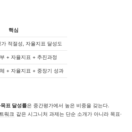
대학 
AI 융
핵심
디지
평가 적절성, 자율지표 달성도
 + 자율지표 + 추진과정
 + 자율지표 + 중장기 성과
대학 통
AI 교육
글로컬대
캠퍼스 특성화
과목표 달성률
은 중간평가에서 높은 비중을 갖는다.
직무역량
“수도권도 안전하지 않...
네트워크
같은 시그니처 과제는 단순 소개가 아니라 목표·
전문대학혁신지원사업
전문대 혁신지원
실습교육
고등직업교육
전문대 생존전략
RIS
직업교육법
현장실습