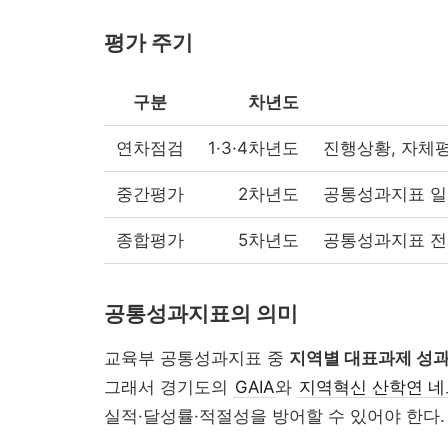
평가 주기
구분
차년도
연차점검
1·3·4차년도
진행상황, 자체
중간평가
2차년도
공통성과지표 일부
종합평가
5차년도
공통성과지표 전체
공통성과지표의 의미
교육부 공통성과지표 중
지역별 대표과제 성
그래서 경기도의
GAIA
와
지역혁신 산학연 
실적·달성률·적절성을 방어할 수 있어야 한다.