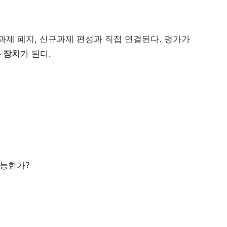
졸업생 
해외인재
정주형 유학 전략: 해
제 폐지, 신규과제 편성과 직접 연결된다. 평가가
직무 한국어
Study Korea ...
 장치
가 된다.
산업 경로형 교육과
지역특화형 비자
가능한가?