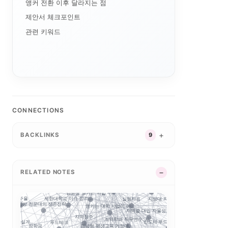
앵커 전환 이후 달라지는 점
제안서 체크포인트
AI 단과대학의 등장:...
특성화
관련 키워드
자유전공
대학 조직개편
합인재
대학알리미
털 전환
교육과정 포트폴리오
경기도 5대 권역
G7·GX 산업축
산업-대학 매칭
경기북부 성장동력 허브
경기도 RISE
CONNECTIONS
특성화 인센티브
강원 RISE에서 AN...
지역혁신 산학연 네트워...
실행 구조
자율혁신
성과평가
평생교육
중점성과지표 지수화
2026 대학혁신지원사...
BACKLINKS
9
합
실행 포트폴리오
글로컬대학30에서 전문...
부울경 ANCHOR 협...
공유대학
지역RISE센
지역혁신
학 성과평가 정...
연계투자
성인학습자
제주 RISE·ANCH...
RISE 운영체계 개정...
GAIA
RISE
RISE의 다음 질문:...
RELATED NOTES
교육과정 개편
지역RISE위
5극3특 공유대학: 거...
결과지표
RISE 운영규정 개정...
앵커
5극3특 공유대학, 거...
충남형 앵커의 삼각 편...
경남형 앵커는 사업 수...
정주율
실행지표
세한대학교 이슈 정리:...
지방대 지원의 기준은 ...
충북형 앵커 취·창업 
사업 성...
지방 전문대의 생존전략...
앵커는 대학 사업이 아...
사이버대는 왜 정책 지...
지역별 대입 자율성: ...
지역정주
계약학과 직무연수: 지...
E 성과지표 설계...
반도체·푸드테크·K연어...
푸드테크
AI 마이크로디그리와 
경남형 평생교육 거점대...
장학금