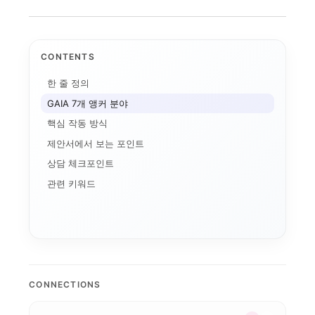
CONTENTS
한 줄 정의
GAIA 7개 앵커 분야
핵심 작동 방식
제안서에서 보는 포인트
상담 체크포인트
관련 키워드
LINC 3.0
사업 포트폴리오
전공자율선택제
학생성공
캠퍼스 특성화
디지털 트윈 실습
대학 통합
통합모
AI+X
디지털 배지
성과관리
데이터 기반 대학경영
모듈형 교육과정
국립창원대 IPMS: ...
CONNECTIONS
AI 마이크로디그리와 ...
순천제일대학교 이슈 정...
스캐폴딩
글로컬대학 성과평가 정...
AI 품질관리
K-뷰티
마이크로디그리
 거버넌스
국립금오공대 초광역 A...