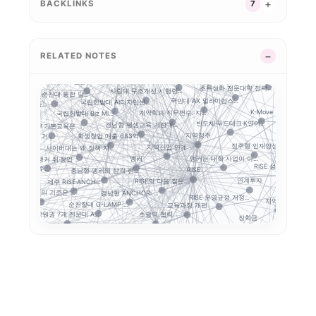
앵커 시행령 이후, 대...
BACKLINKS
7
인제대의 캄보디아 교육...
LLM 튜터는 답을 주...
평생직업교육
대구보건대 한달빛봉사단...
경북형 로봇 특성화대학
G-LAMP 예비 선정...
대학 규제완화의 핵심은...
기업 과제 기반 프로젝...
학생 포트폴리오
성과환류
글로컬대학30
운영모델
니스 협의...
K-ME
STOB리그: 첨단산업...
RELATED NOTES
학생 이동성
산학협력
거점국립대 기술사업화 ...
지역성장 인재양성체계
충남형 앵커의 신호: ...
커와 규제완화, 대학...
전략분야
전문대–공항산업 협약에...
 개정...
대구한의대
공동 R&D
초특성화 전문대학 전략...
사립대 구조개선 시행령...
목포대·순천대 통합 담...
지역인재
국민대 AX 얼라이언스...
국립한밭대 AI디자인센...
적 데이터 이동...
K-Move
사...
계약학과 직무연수: 지...
국립한밭대 Biz Mi...
반도체·푸드테크·K연어...
경남형 평생교육 거점대...
대학 AI 기본교육은 ...
푸드테크
지역정주
학생창업 매출 683억...
특 공유대학, 거...
정주형 인재양성
가
지역산업 연계
사이버대는 왜 정책 지...
앵커는 대학 사업이 아...
앵커
충북형 앵커 취·창업 ...
RISE 성과평가체계
앵커는 사업 수...
RISE
충남형 앵커의 삼각 편...
연계투자
RISE의 다음 질문:...
제주 RISE·ANCH...
현장
경남형 ANCHOR: ...
지방대 지원의 기준은 ...
RISE 운영규정 개정...
지역혁신
 포트폴리오
순천향대 G-LAMP ...
교육과정 개편
정주형 
초광역 협력
강원권 7개 전문대 A...
장학금
지역별 대입 자율성: ...
5극3특 공유대학: 거...
지방 전문대의 생존전
전문대 혁신지원사업 성...
 구조
전문대 위기는 지방만의...
부울경 ANCHOR 협...
성인학습자
Stu
강원 RISE에서 AN...
글로컬대학30에서 전문...
ISE 성과지표 설계...
전문대학혁신지원사업
GAIA
율
졸업생 경로 추적
평생교육
세한대학교 이슈 정리:...
결과지표
중점성과지표 지수화
RISE 성과지표
지역혁신 산학연 네트워...
경기도 RISE
트폴리오
경기북부 성장동력 허브