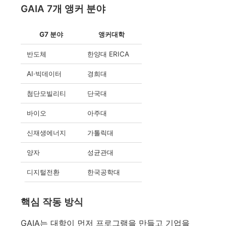
GAIA 7개 앵커 분야
G7 분야
앵커대학
반도체
한양대 ERICA
AI·빅데이터
경희대
첨단모빌리티
단국대
바이오
아주대
신재생에너지
가톨릭대
양자
성균관대
디지털전환
한국공학대
핵심 작동 방식
GAIA는 대학이 먼저 프로그램을 만들고 기업을