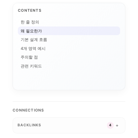
CONTENTS
한 줄 정의
왜 필요한가
기본 설계 흐름
4개 영역 예시
주의할 점
과대학의 등장:...
관련 키워드
자유전공
대학 조직개편
G7·GX 산업축
대학알리미
특성화 인센티브
 전환
경기도 5대 권역
교육과정 포트폴리오
자율혁신계획
경기북부 성장동력 허브
CONNECTIONS
실행 구조
산업-대학 매칭
2026 대학혁신지원사...
경기도 RISE
강원 RISE에서 AN...
평생교육
성인학습자
지역RISE센
BACKLINKS
4
지역혁신 산학연 네트워...
성과평가
공유대학
지
GAIA
실행 포트폴리오
충남형 앵커의 삼각 편...
세한대학교 이슈 정리:...
반도체·푸드테크·K연어...