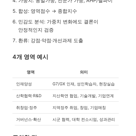
가중치: 동일가중, 전문가 가중, AHP/델파이
합성: 영역점수 → 종합지수
민감도 분석: 가중치 변화에도 결론이
안정적인지 검증
환류: 강점·약점·개선과제 도출
4개 영역 예시
영역
의미
인재양성
G7/GX 인재, 성인학습자, 현장실습
산학협력·R&D
지산학연 협업, 기술개발, 기업연계
취창업·정주
지역정주 취업, 창업, 기업매칭
거버넌스·확산
시군 협력, 대학 컨소시엄, 성과관리