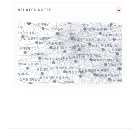
RISE 운영체계 
연계투자
부울경 ANCHOR 협...
초광역 협력
초광
장학금
RELATED NOTES
강원권 7개 전문대 A...
5극3특 공유대학, 거...
글로컬대학30에서 전문...
푸드테크
RISE의 다음 질문:...
사이버대는 왜 
통합
중점성과지표 지수화
교육과정 개편
거점국립대 기술사업화 ...
지역혁신
앵커
대구보건대 한달빛봉사단.
대학 성과평가 정...
5극3특 공유대학: 거...
지역정주
G-LAMP 
화
RISE 운영규정 개정...
RISE
제주 RISE·ANCH...
지방 전문대의 생존전략...
사립대 구조개선 시행령...
공동 R&D
결과지표
RISE 성과평가체계
목포대·순천대 통합 담...
앵커와 규
실행지표
지방대 지원의 기준은 ...
지역인재
산학협력
사업 성...
글로컬대학30
성과환류
지역별 대입 자율성: ...
경남형 ANCHOR: ...
정주율
순천향대 G-LAMP ...
대학 학적 데이터 이동...
STOB
대구한의대 이슈 정리:...
계약학과 직무연수: 지...
경남형 앵커는 사업 수...
장실습
보건계열
대학 규제완화의 핵
경남형 평생교육 거점대...
학생창업 매출 683억...
RISE 성과지표 설계...
충남형 앵커의 신호: ...
앵커는 대학 사업이 아...
정주형 인재양성
학생
앵커 시행령 이후, 대...
K-MEDI
 전략: 해...
지역산업 연계
지역성장 인재양성체계
전문대 위기는 지방만의...
졸업생 경로 추적
학생 이동성
전문대–공항산업 협약에...
경북형 로
국립한밭대 AI디자인센..
RISE 성과지표
초특성화 전문대학 전략...
국민대 AX 얼라이언스...
로형 교육과정
대학 AI 기본교육은 ...
해외취업
K-Move
국립금오공대 초광역
운영모델
수능 최저
K-뷰티
기업 과제 기반 프로젝...
전략분야
순천제일대학
모듈형 교육과정
평생직업교육
AI 품질관리
LLM 튜터는 답을 주...
통합모집
전공자율선택제
ZPD
디지털 트