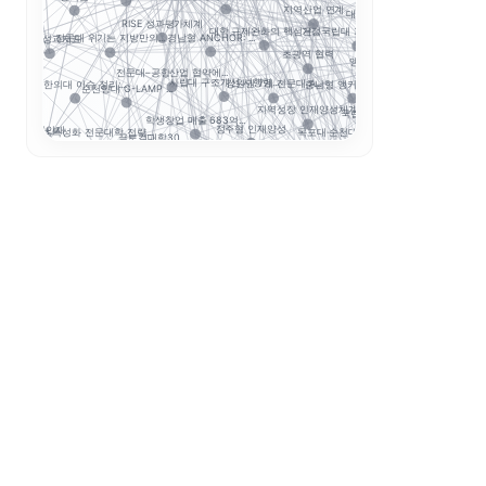
지역산업 연계
대구보건대 한달빛봉사단...
마이
RISE 성과평가체계
대학 규제완화의 핵심은...
거점국립대 기술사업화 ...
경로 추적
성과환류
전문대 위기는 지방만의...
RISE 성과지표
경남형 ANCHOR: ...
초광역 협력
앵커와 규제완화, 대학...
STOB리그
전문대–공항산업 협약에...
...
강원권 7개 전문대 A...
보건계열
충남형 앵커의 신호: ...
대구한의대 이슈 정리:...
사립대 구조개선 시행령...
순천향대 G-LAMP ...
G-LAMP 예비 선정..
지역성장 인재양성체계
국립한밭대 AI디자인센...
학생창업 매출 683억...
국립창원대 I
지역인재
정주형 인재양성
초특성화 전문대학 전략...
목포대·순천대 통합 담...
글로컬대학30
인제대의 캄보디아 교육.
정
국민대 AX 얼라이언스...
대학 학적 데이터 이동...
대학 AI 기본교육은 ...
략분야
AI
평생직업교육
해외취업
앵커 시행령 이후, 대...
산학협력
K-Move
초광역 K-웰니스 협의...
학생 이동성
운영모델
학생 포트폴리오
수능 최저
K-MEDI
기업 과제 기반 프로젝...
데이터 거버
순천제일대학교 이슈 정...
성과관리
국립금오공대 초광역 A...
경북형 로봇 특성화대학
모듈형 교육과정
학생성공
K-뷰티
통합모집
AI 품질관리
디지털 트윈 실습
LLM 튜터는 답을 주...
LINC 3.0
전공자율선택제
ZPD
동적평가
성찰적 사고
스캐폴딩
소크라테스식 질문