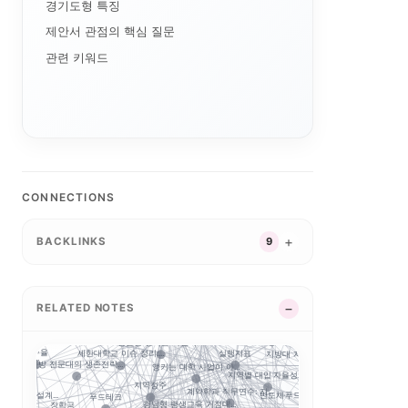
경기도형 특징
제안서 관점의 핵심 질문
AI 단과대학의 등장:...
특성화
관련 키워드
자유전공
대학 조직개편
합인재
대학알리미
털 전환
교육과정 포트폴리오
경기도 5대 권역
G7·GX 산업축
산업-대학 매칭
경기북부 성장동력 허브
경기도 RISE
특성화 인센티브
CONNECTIONS
강원 RISE에서 AN...
지역혁신 산학연 네트워...
실행 구조
자율혁신
성과평가
평생교육
중점성과지표 지수화
2026 대학혁신지원사...
BACKLINKS
9
실행 포트폴리오
글로컬대학30에서 전문...
부울경 ANCHOR 협...
공유대학
지역RISE
지역혁신
학 성과평가 정...
연계투자
성인학습자
제주 RISE·ANCH...
RISE 운영체계 개정...
RISE
GAIA
RISE의 다음 질문:...
RELATED NOTES
교육과정 개편
지역RISE위
5극3특 공유대학: 거...
결과지표
RISE 운영규정 개정...
앵커
충남형 앵커의 삼각 편...
5극3특 공유대학, 거...
경남형 앵커는 사업 수...
실행지표
정주율
지방대 지원의 기준은 ...
세한대학교 이슈 정리:...
충북형 앵커 취·창업
사업 성...
지방 전문대의 생존전략...
앵커는 대학 사업이 아...
지역별 대입 자율성: ...
사이버대는 왜 정책 지...
지역정주
계약학과 직무연수: 지...
E 성과지표 설계...
반도체·푸드테크·K연어...
푸드테크
AI 마이크로디그리와 
경남형 평생교육 거점대...
장학금