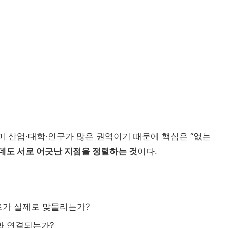
졸업생 
해외인재
정주형 유학 전략: 해
직무 한국어
Study Korea ...
산업 경로형 교육과
지역특화형 비자
전
이미 산업·대학·인구가 많은 권역이기 때문에 핵심은 “없는
데도 서로 어긋난 지점을 정렬하는 것
이다.
로가 실제로 맞물리는가?
과 연결되는가?