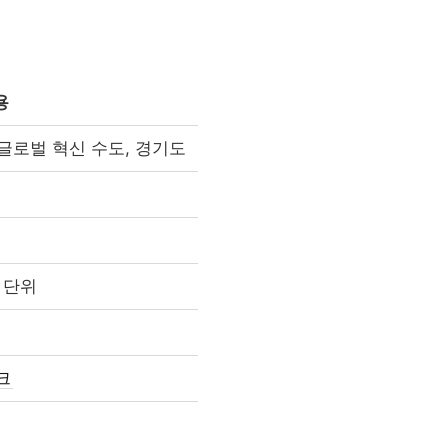
대학 
AI 융
용
디지
글로벌 혁신 수도, 경기도
대학 통합
AI 교육
 단위
글로컬대
캠퍼스 특성화
직무역량
“수도권도 안전하지 않...
크
전문대 혁신지원
전문대학혁신지원사업
실습교육
고등직업교육
전문대 생존전략
RIS
직업교육법
현장실습