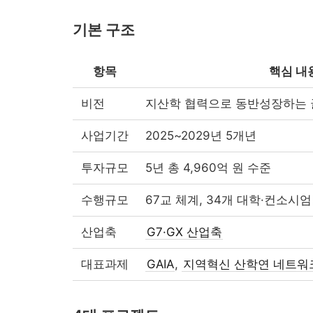
기본 구조
항목
핵심 내
비전
지산학 협력으로 동반성장하는 
사업기간
2025~2029년 5개년
투자규모
5년 총 4,960억 원 수준
수행규모
67교 체계, 34개 대학·컨소시엄
산업축
G7·GX 산업축
대표과제
GAIA
,
지역혁신 산학연 네트워