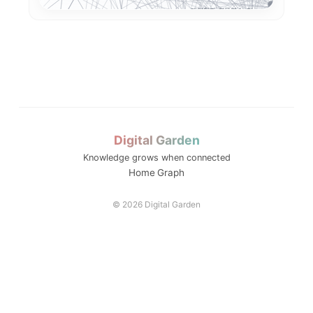
학생 포트
인
육과정
계약학과 직무연수: 지...
푸드테크
K-Move
앵커는 대학 사업이 아...
지역인재
RISE 성과지표
글로컬대학30
산학협력
대학 규제완화의 핵심은.
경북형 로
지역산업 연계
앵커 시행령 이후, 대...
보건계열
해외취업
초특성화 전문대학 전략...
기업 과제 기반 프로젝...
K-MEDI
국립금오공대 초광역 A...
평생직업교육
운영모델
대구한의대 이슈 정리:...
전략분야
AI 품질관리
수능 최저
모듈형 교육과정
순천제일대학교 이슈 정...
K-뷰티
통합모집
전공자율선택제
Digital Garden
LLM 튜터는 답을 주...
디지털 트윈 실습
학생성공
Knowledge grows when connected
성찰적 사고
ZPD
동적평가
Home
Graph
LINC 3.0
소크라테스식 질문
스캐폴딩
© 2026 Digital Garden