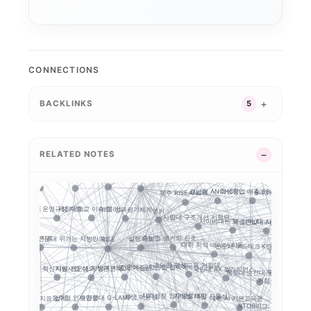
디지털 전환
교육과정 포트폴리오
대학알리미
경기도 5대 권역
G7·GX 산업축
산업-대학 매칭
특성화 인센티브
경기북부 성장동력 허브
CONNECTIONS
실행 구조
자율혁신
경기도 RISE
지역혁신 산학연 네트워...
강원 RISE에서 AN...
성과평가
2026 대학혁신지원사...
BACKLINKS
5
공유대학
실행 포트폴리오
지역RIS
평생교육
중점성과지표 지수화
성인학습자
통합
지역혁신
RISE의 다음 질문:...
초광역 협력
5극3특 공유대학: 거...
RISE 운영체계 개정..
지역
교육과정 개편
GAIA
컬대학 성과평가 정...
글로컬대학30에서 전문...
RELATED NOTES
성화
충남형 앵커의 삼각 편...
대구보건대 한달빛봉사단...
강원권 7개 전문대 A...
앵커와 규제완화,
경남형 앵커는 사업 수...
연계투자
부울경 ANCHOR 협...
장학금
지역정주
경남형 ANCHOR: ...
학생창업 매출 683억...
제주 RISE·ANCH...
5극3특 공유대학, 거.
현장실습
세한대학교 이슈 정리:...
RISE 운영규정 개정...
RISE 성과평가체계
앵커
사립대 구조개선 시행령...
사이버대는 왜 정책 지...
국립한밭대 AI디자인센...
충북형 앵커 취·창
결과지표
혁신지원사업
전문대 위기는 지방만의...
실행지표
충남형 앵커의 신호: ...
RISE
대학 학적 데이터 이동...
반도체·푸드테크·K연어...
공동 R&D
G-LAMP
경남형 평생교육 거점대...
전문대–공항산업 협약에...
전문대 혁신지원사업 성...
지방대 지원의 기준은 ...
정주율
지방 전문대의 생존전략...
 해...
국민대 AX 얼라이언스...
목포대·순천대 통합 담...
거점국립대 기술사업화
국립창
지역성장 인재양성체계
학생 이동성
정주형 인재양성
지역별 대입 자율성: ...
순천향대 G-LAMP ...
RISE 성과지표 설계...
 경로 추적
대학 AI 기본교육은 ...
STOB리그: 첨단산업...