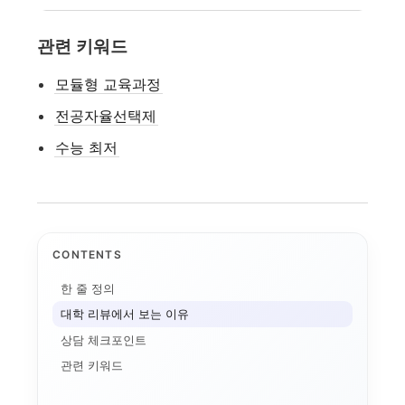
관련 키워드
모듈형 교육과정
전공자율선택제
수능 최저
CONTENTS
한 줄 정의
대학 리뷰에서 보는 이유
AI 단과대학의 등장:...
대학 특성화
상담 체크포인트
자유전공
관련 키워드
대학 조직개편
AI 융합인재