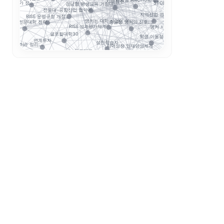
지역정주
STOB리그: 첨단산업...
성과평가 정...
경남형 평생교육 거점대...
마이크로
전문대–공항산업 협약에...
지역산업 연계
RISE 운영규정 개정...
산학협력
앵커는 대학 사업이 아...
충남형 앵커의 신호: ...
초특성화 전문대학 전략...
앵커 시행령 이후, 대...
장실습
RISE 성과평가체계
국립창원대 IPMS
글로컬대학30
학생 이동성
연계투자
기업 과제 기반 프로젝...
성인학습자
구한의대 이슈 정리:...
지역성장 인재양성체계
: 해...
정주형 인재양성
푸드테크
순천제일대학교 이슈
전문대 혁신지원사업 성...
경북형 로봇 특성화대학
국립금오공대 초광역 A...
지역인재
전문대 위기는 지방만의...
운영모델
전략분야
지방 전문대의 생존전략...
육과정
K-Move
AI 품질관
보건계열
해외취업
성과관리
K-MEDI
전문대학혁신지원사업
모듈형 교육과정
디지털
장학금
K-뷰티
수능 최저
LLM 튜터는 답을 주...
통합모집
성찰적 사고
전공자율선택제
ZPD
동적평가
소크라테스식 질문
스캐폴딩