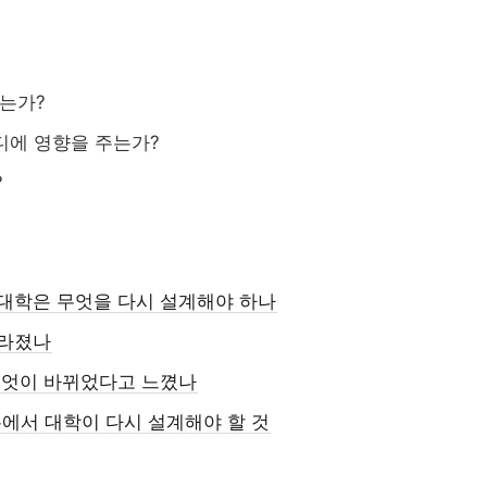
글로컬대학 
대학 통합
AI 교육
현
Study Korea ...
되는가?
해외인재
대
정주형 유학 전략
직무 한국어
어디에 영향을 주는가?
산업 경로형 교
직무역량
지역특화형 비자
?
“수도권도 안전하지 않...
고등직업교육
실습교육
직업교육법
전문대 생존전략
, 대학은 무엇을 다시 설계해야 하나
사라졌나
무엇이 바뀌었다고 느꼈나
론에서 대학이 다시 설계해야 할 것