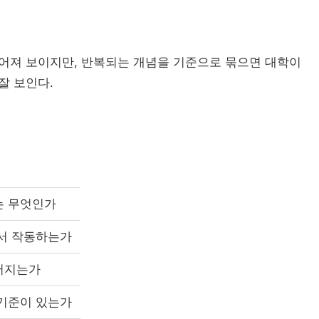
흩어져 보이지만, 반복되는 개념을 기준으로 묶으면 대학이
대학 조직개편
대학 특성화
잘 보인다.
자유전공
AI 단과대학의 등장:...
교육과정 
AI 융합인재
대학알리미
산
디지털 전환
는 무엇인가
결
에서 작동하는가
RISE 성과지표 설계...
RISE 성
어지는가
글로컬
졸업생 경로 
 기준이 있는가
캠퍼스 특성화