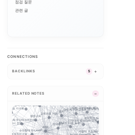
점검 질문
관련 글
실행 구조
경기도 5대 권역
지역RISE위원회
공유대학
G7·GX 산업축
CONNECTIONS
포트폴리오
G-LAMP 예비 선정...
RISE 운영체계 개정...
경기북부 성장동력 허브
지역RISE센터
강원 RISE에서 AN...
실행 포트폴리오
지역혁신 산학연 네트워...
초광역 K-웰니스 협의..
제주 RISE·ANCH...
BACKLINKS
5
지역별 대입 자율성: ...
업-대학 매칭
대학 학적 데이터 이동...
초광역 협력
경남형 앵커는 사업 수...
경기도 RISE
GAIA
공동 교육
학생창업 매출 683억...
5극3특 공유대학, 거...
대구보건대 한달빛봉사단...
성과환류
부울경 ANCHOR 협...
실행지표
정주율
지역혁신
RELATED NOTES
데이
사이버대는 왜 정책 지
목포대·순천대 통합 담...
강원권 7개 전문대 A...
공동 R&D
과지표
거점국립대 기술사업화 ...
지방대 지원의 기준은 ...
5극3특 공유대학: 거...
세한대학교 이슈 정리:...
2026 대학혁
대학 규제완화의 핵심은...
충남형 앵커의 삼각 편...
중점성과지표 지수화
충북형 앵커 취·창업 ...
대학 AI 기본교육은 ...
과지표
앵커
교육과정 개편
평생교육
계약학과 직무연수: 지...
학생 포트폴리
반도체·푸드테크·K연어...
인제대의 캄보디아 교육...
앵커와 규제완화, 대학...
RISE의 다음 질문:...
대학30에서 전문...
성과평가
AI 마
추적
RISE
순천향대 G-LAMP ...
사립대 구조개선 시행령...
국립한밭대 AI디자인센..
평생직업교육
경남형 ANCHOR: ...