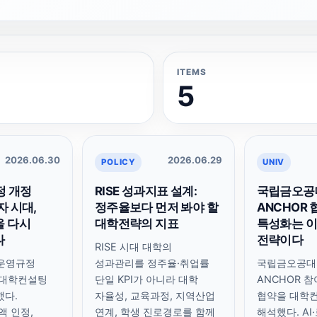
ITEMS
5
2026.06.30
2026.06.29
POLICY
UNIV
정 개정
RISE 성과지표 설계:
국립금오공
자 시대,
정주율보다 먼저 봐야 할
ANCHOR 
을 다시
대학전략의 지표
특성화는 
나
전략이다
RISE 시대 대학의
E 운영규정
성과관리를 정주율·취업률
국립금오공대의
 대학컨설팅
단일 KPI가 아니라 대학
ANCHOR 
했다.
자율성, 교육과정, 지역산업
협약을 대학
액 인정,
연계, 학생 진로경로를 함께
해석했다. AI