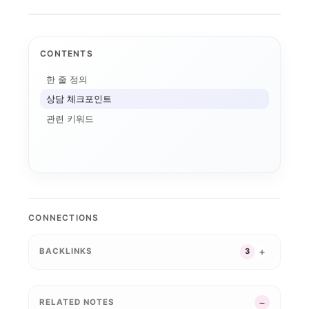
CONTENTS
한 줄 정의
상담 체크포인트
관련 키워드
AI+X
학생성공
LINC 3.0
디지털 배지
AI 품질관리
디지털 트윈 실습
데이터 거버넌스
기업 과제 기반 프로젝...
AI 마이크로디그리와 ...
국립금오공대 초광역 A...
순천제일대학교 이슈 정...
인제대의 캄보디아 교육...
데이터 표준화
K-뷰티
전
모듈형 교육과정
CONNECTIONS
성과관리
국립한밭대 Biz Mi...
국립한밭대 AI디자인센...
오
경북형 로봇 특성화대학
STOB리그: 첨단산업...
국민대 AX 얼라이언스...
 K-웰니스 협의...
K-MEDI
운영모델
사립대 구조개선 시행령...
BACKLINKS
3
통합
마이크로디그리
산학협력
: ...
한국기술교육대 채용연계...
대학 학적 데이터 이동...
학생 포트폴리오
평생직업교육
학생 이동성
앵커와 규제완화, 대학...
대구한의대 이슈 정리:.
성과환류
지역산업 연계
LLM 튜
G-LAMP 예비 선정...
RELATED NOTES
사업 수...
사이버대는 왜 정책 지...
초특성화 전문대학 전략...