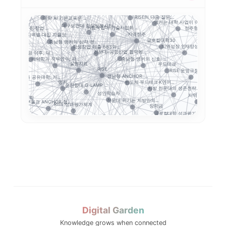
경남형 평생교육 거점대...
K-Move
강원권 7개 전문대 A...
목포대·순천대 통합 담...
전략분
공동 R&D
대학 규제완화의 핵심은...
.
RISE의 다음 질문:...
대학 AI 기본교육은 ...
의 기준은 ...
앵커는 대학 사업이 아...
대구보건대 한달빛봉사단...
충북형 앵커 취·창업 ...
거점국립대 기술사업화 ...
정주형 인재양성
지역정주
해
지역별 대입 자율성: ...
..
글로컬대학30
충남형 앵커의 삼각 편...
ISE·ANCH...
지역성장 인재양성체계
학생창업 매출 683억...
전문대–공항산업 협약에...
보건계열
앵커 시행령 이후, 대...
충남형 앵커의 신호: ...
계약학과 직무연수: 지...
원회
실행지표
푸드테크
RISE
초광역 협력
RISE 운영규정 개정...
경남형 ANCHOR: ...
지역인재
5극3특 공유대학: 거...
앵커
반도체·푸드테크·K연어...
순천향대 G-LAMP ...
지방 전문대의 생존전략...
혁신지원사...
산
성인학습자
지역혁신
공유대학
전문대 위기는 지방만의...
부울경 ANCHOR 협...
RISE 성과평가체계
정주형 유학 전략
장학금
글로컬대학 성과평가 정...
교육과정 개편
 성과지표 설계...
강원 RISE에서 AN...
세한대학교 이슈 정리:...
대학 통합
실행 포트폴리오
평생교육
연계투자
해외
현장실습
성과지표
성과평가
결과지표
GAIA
졸업생 경로 추적
전문대 혁신지원사업 성...
글로컬대학30에서 전문...
캠퍼스 특성화
중점성과지표 지수화
경기도 RISE
G7·GX 산업축
전문대학혁신지원사업
기도 5대 권역
지역혁신 산학연 네트워...
경기북부 성장동력 허브
교육과정 포트폴리오
고등직업교육
산업-대학 매칭
Digital Garden
Knowledge grows when connected