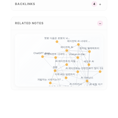
BACKLINKS
4
RELATED NOTES
챗봇 다음은 로봇의 뇌...
에이전틱 AI 시대의 ...
에이전틱 AI
런타임 텔레메트리
ChatGPT desk...
AI 에이전트 시대의 ...
Human-in-the...
AI 에이전트의 다음 ...
섀도우 AI
AI와 일체
검증
AI가 많이 만들수록,...
AI 에이전트는 인턴인...
이제 AI는 답변하지 ...
AI 거버넌스
개발자는 사라지는가? ...
AI 리터러시
AI 위험 자가진단
앞으로 강한 사람은 코...
Google SAIF로...
생성형 AI 개인정보 
프롬프트 인젝션
생성형 AI 개인정보 ...
AI 업무자료 통제
옵트아웃