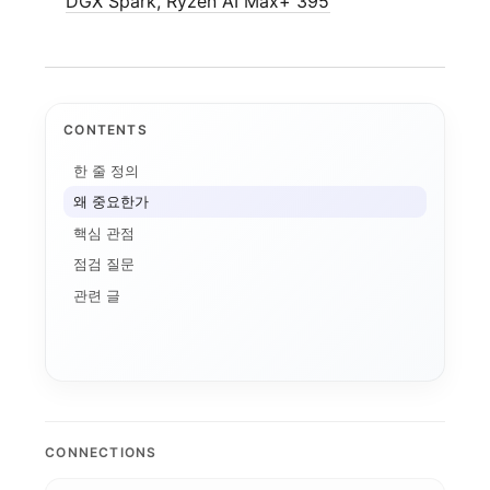
DGX Spark, Ryzen AI Max+ 395
CONTENTS
한 줄 정의
애플 가격 인상과 기기...
왜 중요한가
AI 데이터센터
전환비용
핵심 관점
온디바이스 AI
AI 인플레이션
점검 질문
메모리 공급망
연구용 AI 워크스테이...
기기 주권
관련 글
애플의 메모리 출구전략...
CUDA
로컬 파인튜닝
MLX
파인튜닝
ROCm
AI 워크스테이션
CONNECTIONS