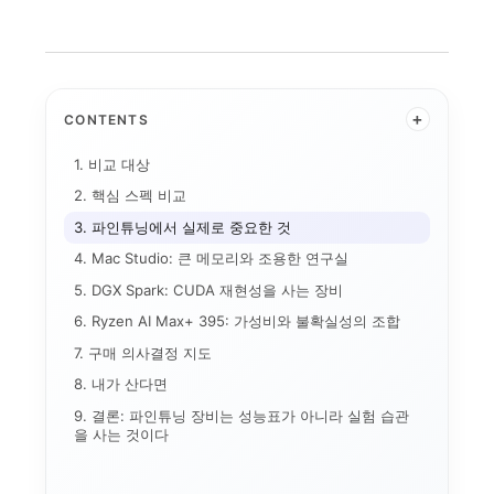
+
CONTENTS
1. 비교 대상
2. 핵심 스펙 비교
3. 파인튜닝에서 실제로 중요한 것
4. Mac Studio: 큰 메모리와 조용한 연구실
5. DGX Spark: CUDA 재현성을 사는 장비
6. Ryzen AI Max+ 395: 가성비와 불확실성의 조합
애플 가격 인상과 기기...
AI 데이터센터
전환비용
7. 구매 의사결정 지도
온디바이스 AI
8. 내가 산다면
AI 인플레이션
9. 결론: 파인튜닝 장비는 성능표가 아니라 실험 습관
메모리 공급망
연구용 AI 워크스테이...
기기 주권
을 사는 것이다
애플의 메모리 출구전략...
CUDA
로컬 파인튜닝
MLX
파인튜닝