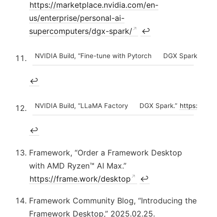
https://marketplace.nvidia.com/en-
us/enterprise/personal-ai-
supercomputers/dgx-spark/
↩
NVIDIA Build, “Fine-tune with Pytorch
DGX Spark.”
http
↩
NVIDIA Build, “LLaMA Factory
DGX Spark.”
https://buil
↩
Framework, “Order a Framework Desktop
with AMD Ryzen™ AI Max.”
https://frame.work/desktop
↩
Framework Community Blog, “Introducing the
Framework Desktop,” 2025.02.25.