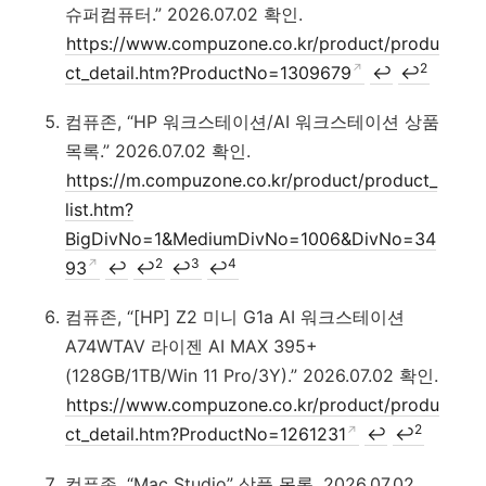
슈퍼컴퓨터.” 2026.07.02 확인.
https://www.compuzone.co.kr/product/produ
2
ct_detail.htm?ProductNo=1309679
↩
↩
컴퓨존, “HP 워크스테이션/AI 워크스테이션 상품
목록.” 2026.07.02 확인.
https://m.compuzone.co.kr/product/product_
list.htm?
BigDivNo=1&MediumDivNo=1006&DivNo=34
2
3
4
93
↩
↩
↩
↩
컴퓨존, “[HP] Z2 미니 G1a AI 워크스테이션
A74WTAV 라이젠 AI MAX 395+
(128GB/1TB/Win 11 Pro/3Y).” 2026.07.02 확인.
https://www.compuzone.co.kr/product/produ
2
ct_detail.htm?ProductNo=1261231
↩
↩
컴퓨존, “Mac Studio” 상품 목록. 2026.07.02