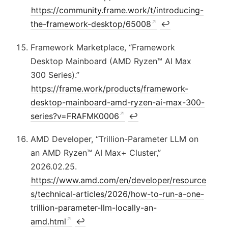
https://community.frame.work/t/introducing-
the-framework-desktop/65008
↩
Framework Marketplace, “Framework
Desktop Mainboard (AMD Ryzen™ AI Max
300 Series).”
https://frame.work/products/framework-
desktop-mainboard-amd-ryzen-ai-max-300-
series?v=FRAFMK0006
↩
AMD Developer, “Trillion-Parameter LLM on
an AMD Ryzen™ AI Max+ Cluster,”
2026.02.25.
https://www.amd.com/en/developer/resource
s/technical-articles/2026/how-to-run-a-one-
trillion-parameter-llm-locally-an-
amd.html
↩