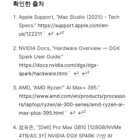
확인한 출처
Apple Support, “Mac Studio (2025) - Tech
Specs.”
https://support.apple.com/en-
2
us/122211
↩
↩
NVIDIA Docs, “Hardware Overview — DGX
Spark User Guide.”
https://docs.nvidia.com/dgx/dgx-
2
spark/hardware.html
↩
↩
AMD, “AMD Ryzen™ AI Max+ 395.”
https://www.amd.com/en/products/processo
rs/laptop/ryzen/ai-300-series/amd-ryzen-ai-
2
max-plus-395.html
↩
↩
컴퓨존, “[Dell] Pro Max GB10 [128GB/NVMe
4TB/AS 3Y] NVIDIA DGX SPARK 기반 AI