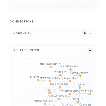
ROCm
AI 워크스테이션
CONNECTIONS
BACKLINKS
6
RELATED NOTES
챗봇 다음은 로봇의 뇌...
에이전틱 AI 시대의 ...
에이전틱 AI
런타임 텔레메트리
ChatGPT desk...
AI 에이전트 시대의 ...
Human-in-the...
AI 에이전트의 다음 ...
섀도우 AI
AI와 일체
검증
AI가 많이 만들수록,...
AI 에이전트는 인턴인...
이제 AI는 답변하지 ...
AI 거버넌스
개발자는 사라지는가? ...
AI 리터러시
AI 위험 자가진단