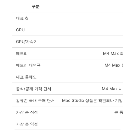
구분
대표 칩
CPU
GPU/가속기
메모리
M4 Max 최대 128
메모리 대역폭
M4 Max 최대 546
대표 툴체인
MLX,
공식/공개 가격 단서
M4 Max 시작 $1,9
컴퓨존 국내 구매 단서
Mac Studio 상품은 확인되나 기업회원
가장 큰 장점
큰 통합 메모
가장 큰 약점
CUD