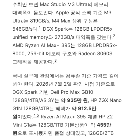
수치만 보면 Mac Studio M3 Ultra의 메모리
대역폭이 돋보인다. Apple 공식 스펙 기준 M3
Ultra는 819GB/s, M4 Max 상위 구성은
1
546GB/s다.
DGX Spark는 128GB LPDDR5x
2
unified memory와 273GB/s 대역폭을 갖는다.
AMD Ryzen AI Max+ 395는 128GB LPDDR5x-
8000, 256-bit 메모리 구조와 Radeon 8060S
3
그래픽을 제공한다.
국내 실구매 관점에서는 컴퓨존 기준 가격도 같이
봐야 한다. 2026년 7월 2일 확인 시점 기준으로
DGX Spark 기반 Dell Pro Max GB10
128GB/4TB/AS 3Y는 약
935만 원
, HP ZGX Nano
G1N 128GB/4TB는 혜택가 약
912.5만
4
5
원
이었다.
Ryzen AI Max+ 395 계열 HP Z2
Mini G1a는 128GB/1TB 기본상품이 약
455만
원
으로 표시됐지만 품절 상태였고, 128GB/2TB