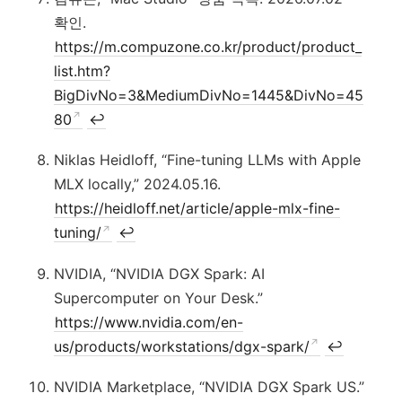
확인.
https://m.compuzone.co.kr/product/product_
list.htm?
BigDivNo=3&MediumDivNo=1445&DivNo=45
80
↩
Niklas Heidloff, “Fine-tuning LLMs with Apple
MLX locally,” 2024.05.16.
https://heidloff.net/article/apple-mlx-fine-
tuning/
↩
NVIDIA, “NVIDIA DGX Spark: AI
Supercomputer on Your Desk.”
https://www.nvidia.com/en-
us/products/workstations/dgx-spark/
↩
NVIDIA Marketplace, “NVIDIA DGX Spark US.”