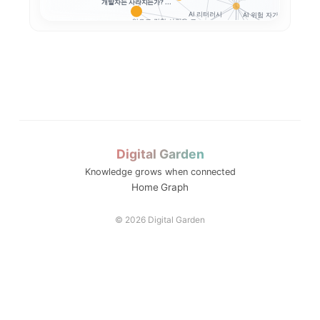
개발자는 사라지는가? ...
AI 리터러시
AI 위험 자가진단
앞으로 강한 사람은 코...
Google SAIF로...
생성형 AI 개인정보 
프롬프트 인젝션
생성형 AI 개인정보 ...
AI 업무자료 통제
옵트아웃
Digital Garden
Knowledge grows when connected
..
메모: AI와 ...
Home
Graph
은 어...
세션2 메모: 생성형 ...
© 2026 Digital Garden
..
메모: AI도 ...