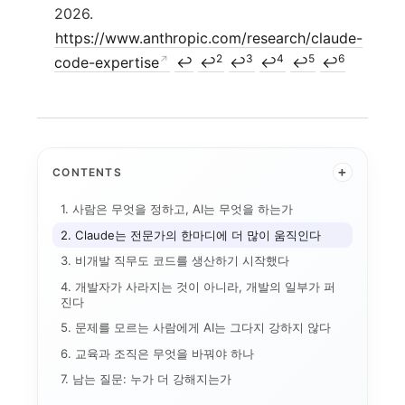
2026.
https://www.anthropic.com/research/claude-
2
3
4
5
6
code-expertise
↩
↩
↩
↩
↩
↩
+
CONTENTS
1. 사람은 무엇을 정하고, AI는 무엇을 하는가
2. Claude는 전문가의 한마디에 더 많이 움직인다
3. 비개발 직무도 코드를 생산하기 시작했다
4. 개발자가 사라지는 것이 아니라, 개발의 일부가 퍼
애플 가격 인상과 기기...
진다
AI 데이터센터
전환비용
5. 문제를 모르는 사람에게 AI는 그다지 강하지 않다
온디바이스 AI
AI 인플레이션
6. 교육과 조직은 무엇을 바꿔야 하나
메모리 공급망
연구용 AI 워크스테이...
기기 주권
7. 남는 질문: 누가 더 강해지는가
애플의 메모리 출구전략...
CUDA