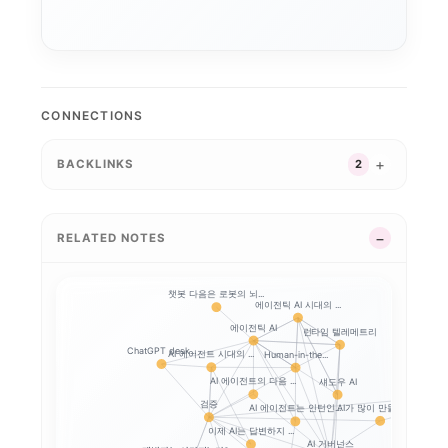
로컬 파인튜닝
MLX
파인튜닝
ROCm
AI 워크스테이션
CONNECTIONS
BACKLINKS
2
RELATED NOTES
챗봇 다음은 로봇의 뇌...
에이전틱 AI 시대의 ...
에이전틱 AI
런타임 텔레메트리
ChatGPT desk...
AI 에이전트 시대의 ...
Human-in-the...
AI 에이전트의 다음 ...
섀도우 AI
AI와 일체
검증
AI가 많이 만들수록,...
AI 에이전트는 인턴인...
이제 AI는 답변하지 ...
AI 거버넌스