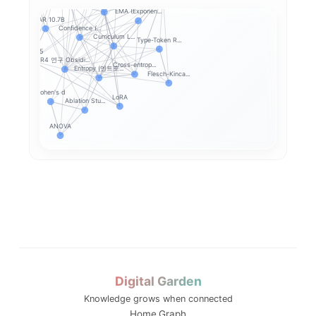
Fine-tuning
EMA (Exponen...
SOLAR 10.7B
Confidence (...
Curriculum L...
Type-Token R...
Qwen2.5
R4 연구 Obsidi...
Cross-entrop...
Entropy (엔트로...
Flesch-Kinca...
Cohen's d
LoRA
Ablation Stu...
ANOVA
HPT_bookrev
HPT_bookrevi...
H
HPT_bookrevi...
HPT_bookre
Digital Garden
Knowledge grows when connected
Home
Graph