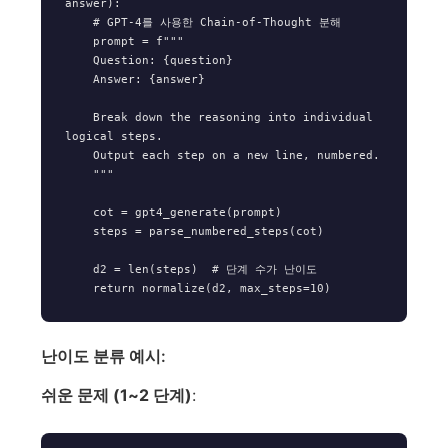
answer):

    # GPT-4를 사용한 Chain-of-Thought 분해

    prompt = f"""

    Question: {question}

    Answer: {answer}

    Break down the reasoning into individual 
logical steps.

    Output each step on a new line, numbered.

    """

    cot = gpt4_generate(prompt)

    steps = parse_numbered_steps(cot)

    d2 = len(steps)  # 단계 수가 난이도

난이도 분류 예시:
쉬운 문제 (1~2 단계)
: