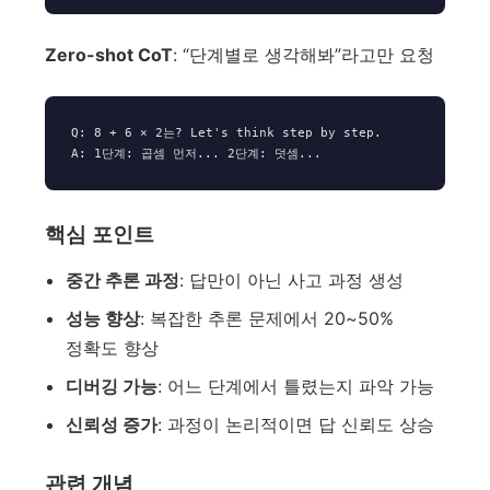
Zero-shot CoT
: “단계별로 생각해봐”라고만 요청
Q: 8 + 6 × 2는? Let's think step by step.

핵심 포인트
중간 추론 과정
: 답만이 아닌 사고 과정 생성
성능 향상
: 복잡한 추론 문제에서 20~50%
정확도 향상
디버깅 가능
: 어느 단계에서 틀렸는지 파악 가능
신뢰성 증가
: 과정이 논리적이면 답 신뢰도 상승
관련 개념