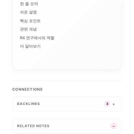
한 줄 요약
쉬운 설명
핵심 포인트
관련 개념
R4 연구에서의 역할
더 알아보기
CONNECTIONS
BACKLINKS
3
GSM8K
Chain-of-Tho...
MMLU
Krashen i+1 ...
HumanEval
RELATED NOTES
KoBEST
Perplexity (...
ZPD (근접발달영역)