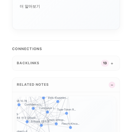
더 알아보기
CONNECTIONS
BACKLINKS
13
GSM8K
Chain-of-Tho...
MMLU
Krashen i+1 ...
HumanEval
RELATED NOTES
KoBEST
Perplexity (...
ZPD (근접발달영역)
Fine-tuning
EMA (Exponen...
SOLAR 10.7B
Confidence (...
Curriculum L...
Type-Token R...
Qwen2.5
R4 연구 Obsidi...
Cross-entrop...
Entropy (엔트로...
Flesch-Kinca...
Cohen's d