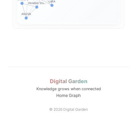
LoRA
Ablation Stu...
ANOVA
HPT_bookrev
HPT_bookrevi...
H
HPT_bookrevi...
HPT_bookre
Digital Garden
Knowledge grows when connected
Home
Graph
© 2026 Digital Garden