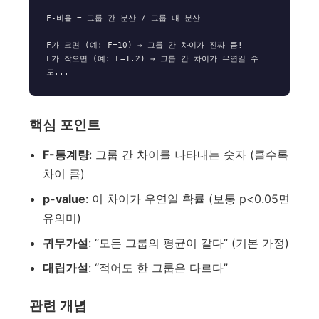
F-비율 = 그룹 간 분산 / 그룹 내 분산

F가 크면 (예: F=10) → 그룹 간 차이가 진짜 큼!

F가 작으면 (예: F=1.2) → 그룹 간 차이가 우연일 수
핵심 포인트
F-통계량
: 그룹 간 차이를 나타내는 숫자 (클수록
차이 큼)
p-value
: 이 차이가 우연일 확률 (보통 p<0.05면
유의미)
귀무가설
: “모든 그룹의 평균이 같다” (기본 가정)
대립가설
: “적어도 한 그룹은 다르다”
관련 개념