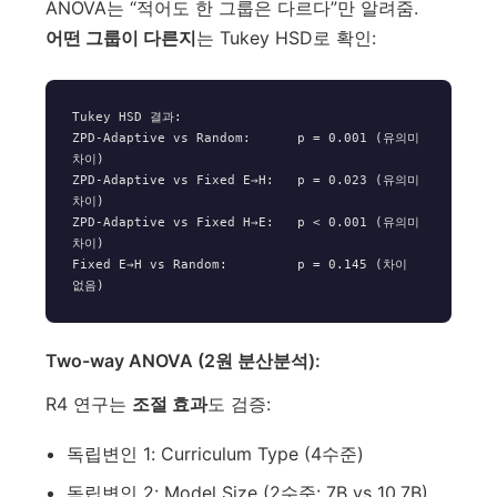
ANOVA는 “적어도 한 그룹은 다르다”만 알려줌.
어떤 그룹이 다른지
는 Tukey HSD로 확인:
Tukey HSD 결과:

ZPD-Adaptive vs Random:      p = 0.001 (유의미 
차이)

ZPD-Adaptive vs Fixed E→H:   p = 0.023 (유의미 
차이)

ZPD-Adaptive vs Fixed H→E:   p < 0.001 (유의미 
차이)

Fixed E→H vs Random:         p = 0.145 (차이 
Two-way ANOVA (2원 분산분석):
R4 연구는
조절 효과
도 검증:
독립변인 1: Curriculum Type (4수준)
독립변인 2: Model Size (2수준: 7B vs 10.7B)