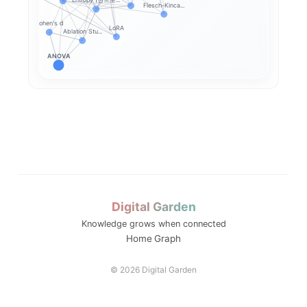
Flesch-Kinca...
Cohen's d
LoRA
Ablation Stu...
ANOVA
HPT_bookrev
HPT_bookrevi...
H
HPT_bookrevi...
HPT_bookre
Digital Garden
Knowledge grows when connected
Home
Graph
© 2026 Digital Garden