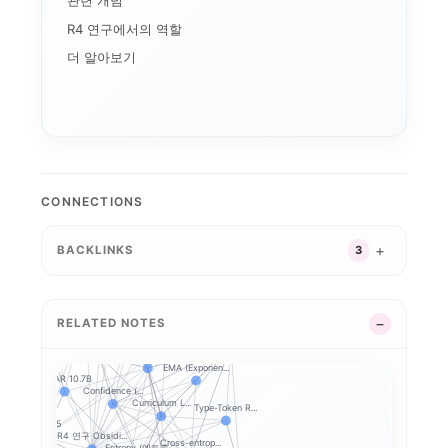
관련 개념
R4 연구에서의 역할
더 알아보기
CONNECTIONS
BACKLINKS
3
GSM8K
Chain-of-Tho...
MMLU
Krashen i+1 ...
HumanEval
RELATED NOTES
KoBEST
Perplexity (...
ZPD (근접발달영역)
Fine-tuning
EMA (Exponen...
SOLAR 10.7B
Confidence (...
Curriculum L...
Type-Token R...
Qwen2.5
R4 연구 Obsidi...
Cross-entrop...
Entropy (엔트로...