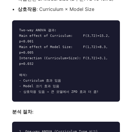
상호작용
: Curriculum × Model Size
Two-way ANOVA 결과:

Main effect of Curriculum:     F(3,72)=15.2, 
p<0.001

Main effect of Model Size:     F(1,72)=8.3, 
p=0.005

Interaction (Curriculum×Size): F(3,72)=3.1, 
p=0.032

해석:

- Curriculum 효과 있음

- Model 크기 효과 있음

분석 절차:
1. One-way ANOVA (Curriculum Type 비교)
