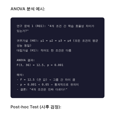
ANOVA 분석 예시:
연구 문제 1 (RQ1): "4개 조건 간 학습 효율성 차이가 
있는가?"

귀무가설 (H0): μ1 = μ2 = μ3 = μ4 (모든 조건의 평균 
성능 동일)

대립가설 (H1): 적어도 한 조건은 다름

ANOVA 결과:

F(3, 36) = 12.5, p = 0.001

해석:

- F = 12.5 (큰 값) → 그룹 간 차이 큼

- p = 0.001 < 0.05 → 통계적으로 유의미

Post-hoc Test (사후 검정):