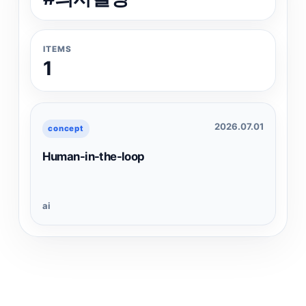
ITEMS
1
2026.07.01
concept
Human-in-the-loop
ai