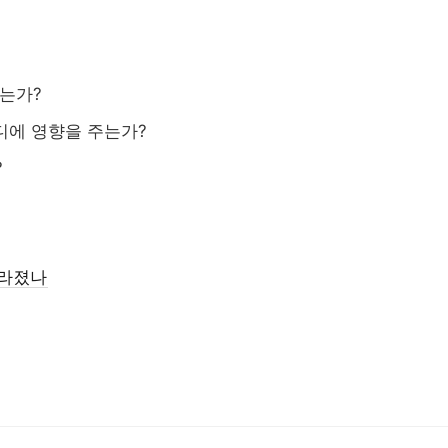
RISE 성
직무 한국어
Study Korea ...
졸업생 경로 추
지역특화형 비자
정주
산업 경로형 교육과정
RISE 성과
되는가?
어디에 영향을 주는가?
?
수
사라졌나