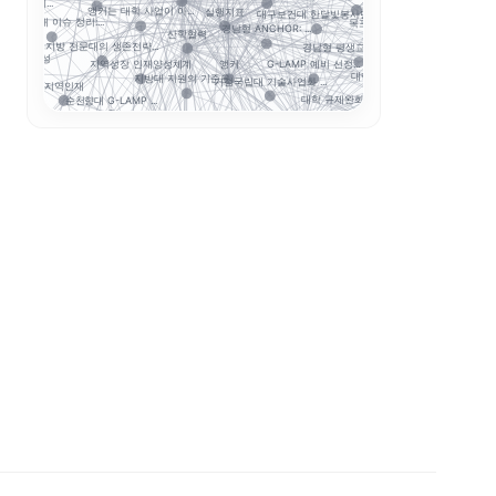
과지표 설계...
실행지표
앵커는 대학 사업이 아...
대구보건대 한달빛봉사단...
대구한의대 이슈 정리:...
목포대·순천대 통합 담...
국립창원대 IP
경남형 ANCHOR: ...
산학협력
적
경남형 평생교육 거점대...
지방 전문대의 생존전략...
성과환류
형 인재양성
앵커
G-LAMP 예비 선정...
지역성장 인재양성체계
대학 학적 데이터 이동...
지방대 지원의 기준은 ...
초광역 K-웰니
거점국립대 기술사업화 ...
지역인재
지표
대학 규제완화의 핵심은...
순천향대 G-LAMP ...
AI 마이크로디그리와 ...
기업 과제 기반 프로젝...
학생 포트폴리오
경북형 로봇 특성화대학
보건계열
앵커 시행령 이후, 대...
대학 AI 기본교육은 ...
K-MEDI
데이터 거
사이버대는 왜 정책 지...
초특성화 전문대학 전략...
인제대의 캄보디아 교육...
지역산업 연계
학생창업 매출 683억...
전문대–공항산업 협약에...
STOB리그: 첨단산업...
해외취업
순천제일대학교 이
국립금오공대 초광역 A...
평생직업교육
국립한밭대 AI디자인센...
모듈형 교육과정
국민대 AX 얼라이언스...
성과관리
능 최저
운영모델
전략분야
K-뷰티
LLM 튜터는 답을 주...
K-Move
디지털 트
AI 품질관리
통합모집
ZPD
동적평가
전공자율선택제
성찰적 사고
스캐폴딩
소크라테스식 질문