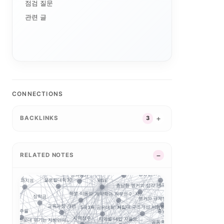
AI 단과대학의 등장:...
점검 질문
대학 특성화
관련 글
자유전공
대학 조직개편
I 융합인재
대학알리미
디지털 전환
산업-대학 매칭
교육과정 포트폴리오
G7·GX 산업축
경기도 5대 권역
지역혁신 산학연 네트워...
경기도 RISE
CONNECTIONS
경기북부 성장동력 허브
특성화 인센티브
실행 구조
중점성과지표 지수화
연계투자
평생교육
공유대학
BACKLINKS
3
세한대학교 이슈 정리:...
자율혁신계
지역혁신
2026 대학혁신지원사...
실행 포트폴리오
GAIA
학 통합
강원 RISE에서 AN...
글로컬대학30에서 전문...
성인학습자
초광역 협력
지역RISE센터
화
푸드테크
RELATED NOTES
RISE 운영규정 개정...
반도체·푸드테크·K연어...
컬대학 성과평가 정...
부울경 ANCHOR 협...
제주 RISE·ANCH...
지역RI
RISE 성과평가체계
RISE의 다음 질문:...
강원권 7개 전문대 A...
성과평가
RISE 운영체계 개정..
사업 성...
글로컬대학30
RISE
결과지표
충남형 앵커의 삼각 편...
5극3특 공유대학, 거...
공동 
학생 이동성
계약학과 직무연수: 지...
장학금
앵커와 규제완화, 대학...
충북형 앵커 취·창업 ..
실습
사립대 구조개선 시행령...
교육과정 개편
5극3특 공유대학: 거...
정주율
충남형 앵커의 신호: ...
마이크
.
지역정주
지역별 대입 자율성: ...
전문대 위기는 지방만의...
공동 R&D
경남형 앵커는 사업 수.