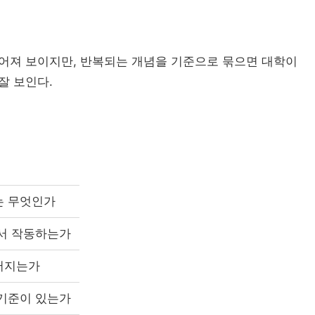
A
흩어져 보이지만, 반복되는 개념을 기준으로 묶으면 대학이
잘 보인다.
AI 교육
대
는 무엇인가
캠퍼스 특성
글로
에서 작동하는가
직무역량
“수도권도 안전하지 않...
전문대 혁신지원
전문대학혁신지원사업
어지는가
고등직업교육
실습교육
현장
직업교육법
전문대 생존전략
해외인재
 기준이 있는가
정주형 유학 전략: 해..